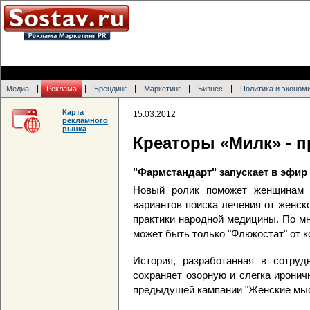
|
|
|
|
|
Медиа
Реклама
Брендинг
Маркетинг
Бизнес
Политика и эконом
Карта
15.03.2012
рекламного
рынка
Креаторы «Милк» - 
"Фармстандарт" запускает в эфир
Новый ролик поможет женщинам 
вариантов поиска лечения от женско
практики народной медицины. По мн
может быть только "Флюкостат" от к
История, разработанная в сотру
сохраняет озорную и слегка ирони
предыдущей кампании "Женские мыс