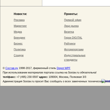
Новости:
Проекты:
Реклама
Прямой эфир
Маркетинг
Лицо рынка
Медиа
Визитка
Брендинг
Герои DIGITAL
Бизнес
Рейтинги
Политика
Фоторепортажи
Социум
Индустриальные
стандарты
©
Состав.ру
1998-2017, фирменный стиль
Depot WPF
При использовании материалов портала ссылка на Sostav.ru обязательна!
тел/факс:
+7 (495) 230 0597
адрес:
109004, Москва, Полковая 3/3
Администрация Sostav.ru просит Вас сообщать о всех замеченных технических неп