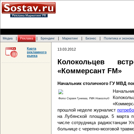
|
|
|
|
|
Медиа
Реклама
Брендинг
Маркетинг
Бизнес
Политика и эконом
Карта
13.03.2012
рекламного
рынка
Колокольцев вст
«Коммерсант FM»
Начальник столичного ГУ МВД по
Началь
Колоколь
Фото Сергея Гунеева, РИА Новости©
«Коммер
прошлой неделе журналист
потреб
на Лубянской площади. 5 марта п
числе сотрудница радиостанции Ул
больнице с черепно-мозговой травмо