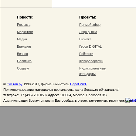
Новости:
Проекты:
Реклама
Прямой эфир
Маркетинг
Лицо рынка
Медиа
Визитка
Брендинг
Герои DIGITAL
Бизнес
Рейтинги
Политика
Фоторепортажи
Социум
Индустриальные
стандарты
©
Состав.ру
1998-2017, фирменный стиль
Depot WPF
При использовании материалов портала ссылка на Sostav.ru обязательна!
тел/факс:
+7 (495) 230 0597
адрес:
109004, Москва, Полковая 3/3
Администрация Sostav.ru просит Вас сообщать о всех замеченных технических неп