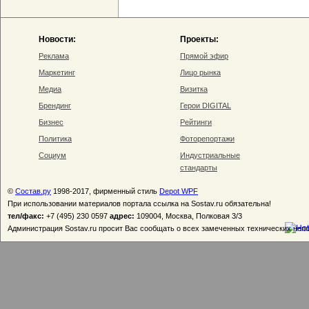
Новости:
Проекты:
Реклама
Прямой эфир
Маркетинг
Лицо рынка
Медиа
Визитка
Брендинг
Герои DIGITAL
Бизнес
Рейтинги
Политика
Фоторепортажи
Социум
Индустриальные
стандарты
©
Состав.ру
1998-2017, фирменный стиль
Depot WPF
При использовании материалов портала ссылка на Sostav.ru обязательна!
тел/факс:
+7 (495) 230 0597
адрес:
109004, Москва, Полковая 3/3
Администрация Sostav.ru просит Вас сообщать о всех замеченных технических неп