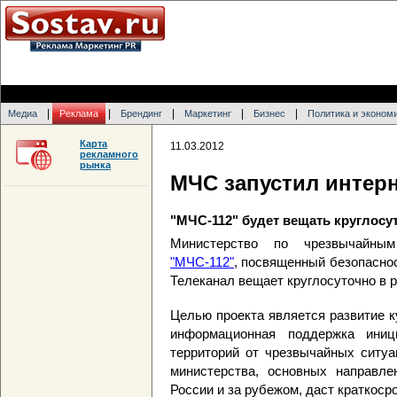
|
|
|
|
|
Медиа
Реклама
Брендинг
Маркетинг
Бизнес
Политика и эконом
Карта
11.03.2012
рекламного
рынка
МЧС запустил интерн
"МЧС-112" будет вещать круглосут
Министерство по чрезвычайным
"МЧС-112"
, посвященный безопаснос
Телеканал вещает круглосуточно в р
Целью проекта является развитие к
информационная поддержка ини
территорий от чрезвычайных ситуа
министерства, основных направле
России и за рубежом, даст краткоср