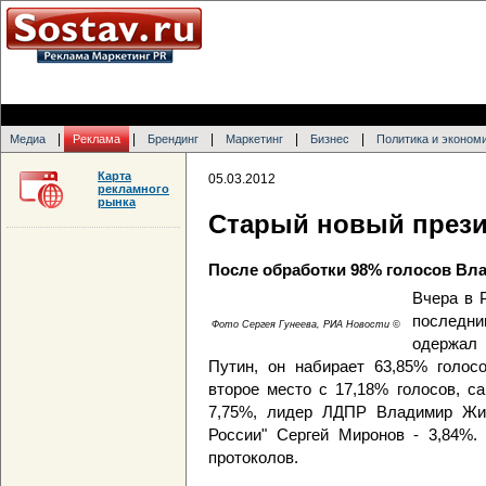
|
|
|
|
|
Медиа
Реклама
Брендинг
Маркетинг
Бизнес
Политика и эконом
Карта
05.03.2012
рекламного
рынка
Старый новый през
После обработки 98% голосов Вла
Вчера в 
послед
Фото Сергея Гунеева, РИА Новости ©
одержал 
Путин, он набирает 63,85% голос
второе место с 17,18% голосов, 
7,75%, лидер ЛДПР Владимир Жир
России" Сергей Миронов - 3,84%.
протоколов.