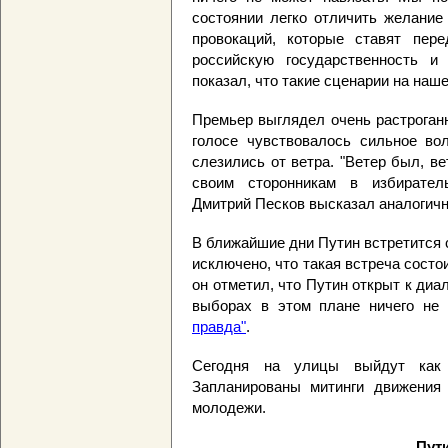
состоянии легко отличить желание
провокаций, которые ставят пер
российскую государственность и 
показал, что такие сценарии на наше
Премьер выглядел очень растроганн
голосе чувствовалось сильное вол
слезились от ветра. "Ветер был, ве
своим сторонникам в избирател
Дмитрий Песков высказал аналогич
В ближайшие дни Путин встретится 
исключено, что такая встреча сост
он отметил, что Путин открыт к диа
выборах в этом плане ничего не
правда"
.
Сегодня на улицы выйдут как 
Запланированы митинги движения 
молодежи.
Пути