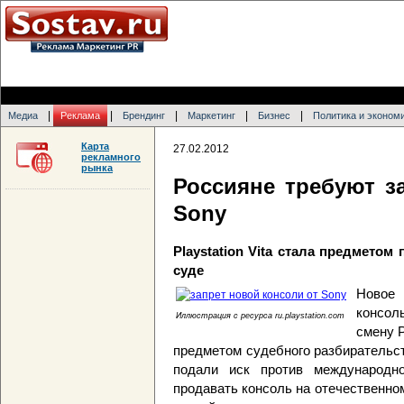
|
|
|
|
|
Медиа
Реклама
Брендинг
Маркетинг
Бизнес
Политика и эконом
Карта
27.02.2012
рекламного
рынка
Россияне требуют з
Sony
Playstation Vita стала предметом
суде
Новое 
консол
Иллюстрация c ресурса ru.playstation.com
смену P
предметом судебного разбирательст
подали иск против международно
продавать консоль на отечественно