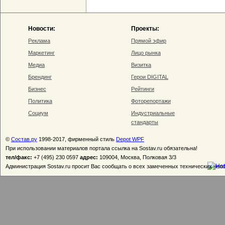
Новости:
Проекты:
Реклама
Прямой эфир
Маркетинг
Лицо рынка
Медиа
Визитка
Брендинг
Герои DIGITAL
Бизнес
Рейтинги
Политика
Фоторепортажи
Социум
Индустриальные
стандарты
©
Состав.ру
1998-2017, фирменный стиль
Depot WPF
При использовании материалов портала ссылка на Sostav.ru обязательна!
тел/факс:
+7 (495) 230 0597
адрес:
109004, Москва, Полковая 3/3
Администрация Sostav.ru просит Вас сообщать о всех замеченных технических неп