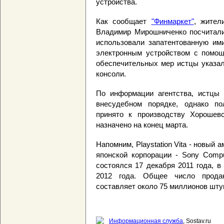
устройства.
Как сообщает
"Финмаркет"
, жител
Владимир Мирошниченко посчитали, 
использовали запатентованную ими
электронным устройством с помощ
обеспечительных мер истцы указал
консоли.
По информации агентства, истцы 
внесудебном порядке, однако по
принято к производству Хорошев
назначено на конец марта.
Напомним, Playstation Vita - новый
японской корпорации - Sony Compu
состоялся 17 декабря 2011 года, 
2012 года. Общее число прода
составляет около 75 миллионов шту
Информационная служба
, Sostav.ru