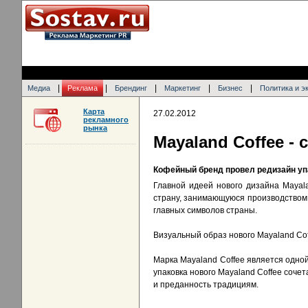
|
|
|
|
|
Медиа
Реклама
Брендинг
Маркетинг
Бизнес
Политика и э
Карта
27.02.2012
рекламного
рынка
Mayaland Coffee -
Кофейный бренд провел редизайн уп
Главной идеей нового дизайна Mayala
страну, занимающуюся производством о
главных символов страны.
Визуальный образ нового Mayaland Cof
Марка Mayaland Coffee является одной
упаковка нового Mayaland Coffee соче
и преданность традициям.