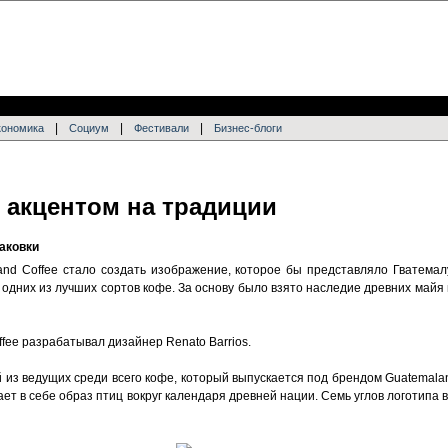
|
|
|
кономика
Социум
Фестивали
Бизнес-блоги
 с акцентом на традиции
аковки
nd Coffee стало создать изображение, которое бы представляло Гватемалу
дних из лучших сортов кофе. За основу было взято наследие древних майя и
fee разрабатывал дизайнер Renato Barrios.
 из ведущих среди всего кофе, который выпускается под брендом Guatemala
тает в себе образ птиц вокруг календаря древней нации. Семь углов логотип