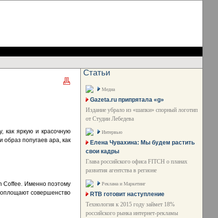
Статьи
Медиа
Gazeta.ru припрятала «g»
Издание убрало из «шапки» спорный логотип
от Студии Лебедева
, как яркую и красочную
Интервью
 образ попугаев ара, как
Елена Чувахина: Мы будем растить
свои кадры
Глава российского офиса FITCH о планах
развития агентства в регионе
n Coffee. Именно поэтому
Реклама и Маркетинг
а воплощают совершенство
RTB готовит наступление
Технология к 2015 году займет 18%
российского рынка интернет-рекламы