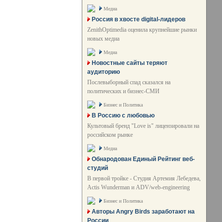
Медиа
Россия в хвосте digital-лидеров
ZenithOptimedia оценила крупнейшие рынки
новых медиа
Медиа
Новостные сайты теряют
аудиторию
Послевыборный спад сказался на
политических и бизнес-СМИ
Бизнес и Политика
В Россию с любовью
Культовый бренд "Love is" лицензировали на
российском рынке
Медиа
Обнародован Единый Рейтинг веб-
студий
В первой тройке - Студия Артемия Лебедева,
Actis Wunderman и ADV/web-engineering
Бизнес и Политика
Авторы Angry Birds заработают на
России