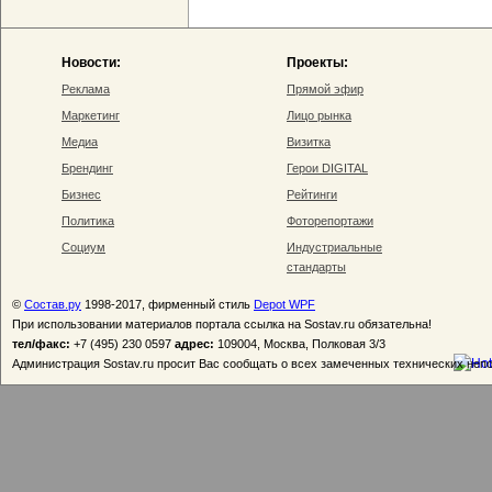
Новости:
Проекты:
Реклама
Прямой эфир
Маркетинг
Лицо рынка
Медиа
Визитка
Брендинг
Герои DIGITAL
Бизнес
Рейтинги
Политика
Фоторепортажи
Социум
Индустриальные
стандарты
©
Состав.ру
1998-2017, фирменный стиль
Depot WPF
При использовании материалов портала ссылка на Sostav.ru обязательна!
тел/факс:
+7 (495) 230 0597
адрес:
109004, Москва, Полковая 3/3
Администрация Sostav.ru просит Вас сообщать о всех замеченных технических неп