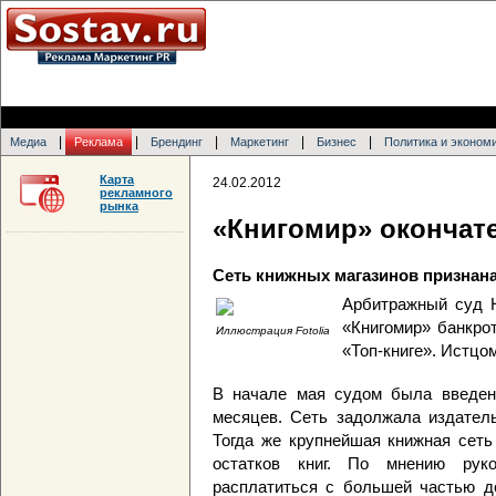
|
|
|
|
|
Медиа
Реклама
Брендинг
Маркетинг
Бизнес
Политика и эконом
Карта
24.02.2012
рекламного
рынка
«Книгомир» окончате
Сеть книжных магазинов признан
Арбитражный суд 
«Книгомир» банкро
Иллюстрация Fotolia
«Топ-книге». Истцо
В начале мая судом была введен
месяцев. Сеть задолжала издатель
Тогда же крупнейшая книжная сеть
остатков книг. По мнению рук
расплатиться с большей частью до