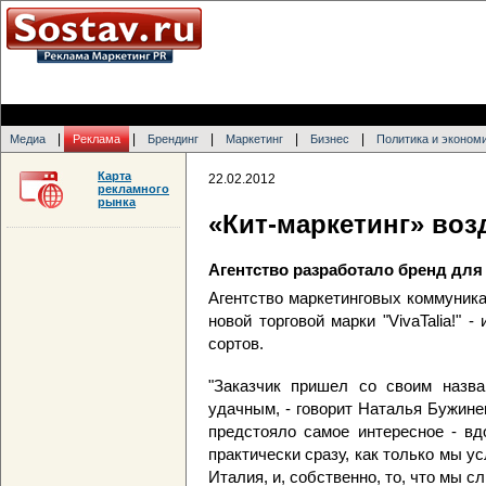
|
|
|
|
|
Медиа
Реклама
Брендинг
Маркетинг
Бизнес
Политика и эконом
Карта
22.02.2012
рекламного
рынка
«Кит-маркетинг» воз
Агентство разработало бренд для
Агентство маркетинговых коммуник
новой торговой марки "VivaTalia!"
сортов.
"Заказчик пришел со своим назван
удачным, - говорит Наталья Бужинец
предстояло самое интересное - вд
практически сразу, как только мы у
Италия, и, собственно, то, что мы сл