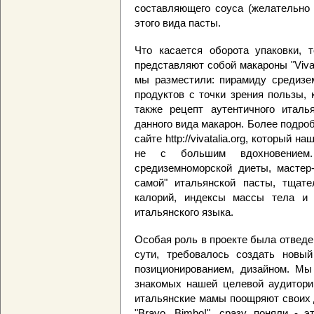
составляющего соуса (желательно 
этого вида пасты.
Что касается оборота упаковки, 
представляют собой макароны "VivaTa
мы разместили: пирамиду средизе
продуктов с точки зрения пользы,
также рецепт аутентичного италь
данного вида макарон. Более подро
сайте http://vivatalia.org, который 
не с большим вдохновением
средиземноморской диеты, мастер
самой" итальянской пасты, тщат
калорий, индексы массы тела и 
итальянского языка.
Особая роль в проекте была отведе
сути, требовалось создать новый
позиционированием, дизайном. Мы
знакомых нашей целевой аудитории
итальянские мамы поощряют своих д
"Bravo, Bimbo!", сразу поняли - э