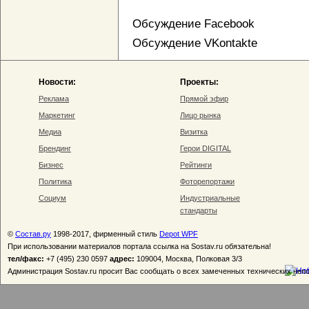
Обсуждение Facebook
Обсуждение VKontakte
Новости:
Проекты:
Реклама
Прямой эфир
Маркетинг
Лицо рынка
Медиа
Визитка
Брендинг
Герои DIGITAL
Бизнес
Рейтинги
Политика
Фоторепортажи
Социум
Индустриальные
стандарты
©
Состав.ру
1998-2017, фирменный стиль
Depot WPF
При использовании материалов портала ссылка на Sostav.ru обязательна!
тел/факс:
+7 (495) 230 0597
адрес:
109004, Москва, Полковая 3/3
Администрация Sostav.ru просит Вас сообщать о всех замеченных технических неп