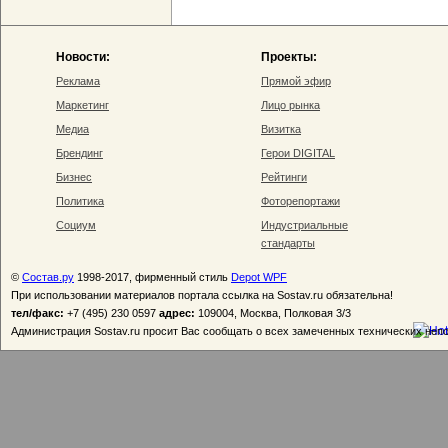
Новости:
Проекты:
Реклама
Прямой эфир
Маркетинг
Лицо рынка
Медиа
Визитка
Брендинг
Герои DIGITAL
Бизнес
Рейтинги
Политика
Фоторепортажи
Социум
Индустриальные
стандарты
©
Состав.ру
1998-2017, фирменный стиль
Depot WPF
При использовании материалов портала ссылка на Sostav.ru обязательна!
тел/факс:
+7 (495) 230 0597
адрес:
109004, Москва, Полковая 3/3
Администрация Sostav.ru просит Вас сообщать о всех замеченных технических неп