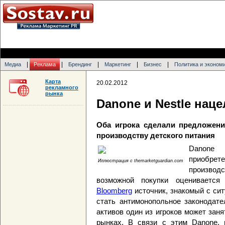
|
|
|
|
|
Медиа
Реклама
Брендинг
Маркетинг
Бизнес
Политика и эконом
Карта
20.02.2012
рекламного
рынка
Danone и Nestle наце
Оба игрока сделали предложени
производству детского питания
Danone 
приобре
Иллюстрация с themarketguardian.com
производ
возможной покупки оцениваетс
Bloomberg
источник, знакомый с си
стать антимонопольное законодате
активов один из игроков может за
рынках. В связи с этим Danone, п