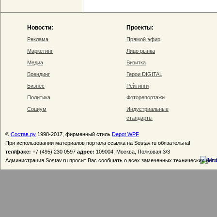
Новости:
Проекты:
Реклама
Прямой эфир
Маркетинг
Лицо рынка
Медиа
Визитка
Брендинг
Герои DIGITAL
Бизнес
Рейтинги
Политика
Фоторепортажи
Социум
Индустриальные
стандарты
©
Состав.ру
1998-2017, фирменный стиль
Depot WPF
При использовании материалов портала ссылка на Sostav.ru обязательна!
тел/факс:
+7 (495) 230 0597
адрес:
109004, Москва, Полковая 3/3
Администрация Sostav.ru просит Вас сообщать о всех замеченных технических неп