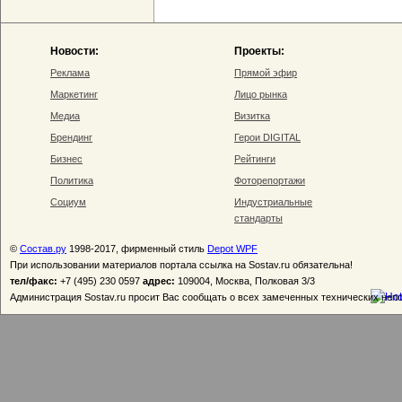
Новости:
Проекты:
Реклама
Прямой эфир
Маркетинг
Лицо рынка
Медиа
Визитка
Брендинг
Герои DIGITAL
Бизнес
Рейтинги
Политика
Фоторепортажи
Социум
Индустриальные
стандарты
©
Состав.ру
1998-2017, фирменный стиль
Depot WPF
При использовании материалов портала ссылка на Sostav.ru обязательна!
тел/факс:
+7 (495) 230 0597
адрес:
109004, Москва, Полковая 3/3
Администрация Sostav.ru просит Вас сообщать о всех замеченных технических неп