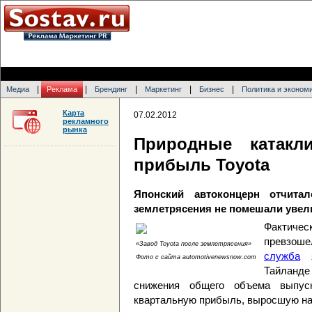
|
|
|
|
|
Медиа
Реклама
Брендинг
Маркетинг
Бизнес
Политика и эконом
Карта
07.02.2012
рекламного
рынка
Природные катакл
прибыль Toyota
Японский автоконцерн отчит
землетрясения не помешали увел
Фактиче
превзоше
«Завод Toyota после землетрясения»
служба
я
Фото с сайта automotivenewsnow.com
Тайланде
снижения общего объема выпус
квартальную прибыль, выросшую на