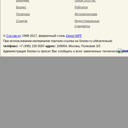
Брендинг
Герои DIGITAL
Бизнес
Рейтинги
Политика
Фоторепортажи
Социум
Индустриальные
стандарты
©
Состав.ру
1998-2017, фирменный стиль
Depot WPF
При использовании материалов портала ссылка на Sostav.ru обязательна!
тел/факс:
+7 (495) 230 0597
адрес:
109004, Москва, Полковая 3/3
Администрация Sostav.ru просит Вас сообщать о всех замеченных технических неп