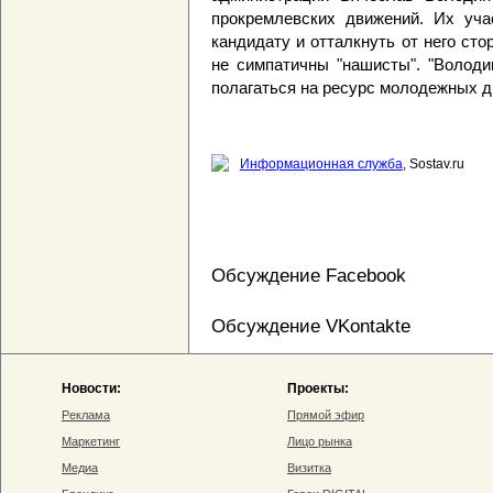
прокремлевских движений. Их уча
кандидату и отталкнуть от него сто
не симпатичны "нашисты". "Володи
полагаться на ресурс молодежных дв
Информационная служба
, Sostav.ru
Обсуждение Facebook
Обсуждение VKontakte
Новости:
Проекты:
Реклама
Прямой эфир
Маркетинг
Лицо рынка
Медиа
Визитка