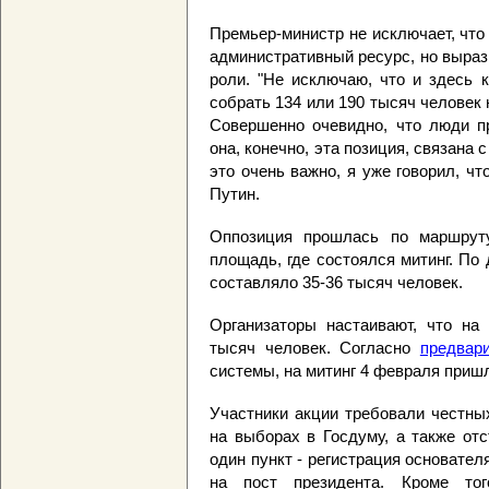
Премьер-министр не исключает, чт
административный ресурс, но выраз
роли. "Не исключаю, что и здесь 
собрать 134 или 190 тысяч человек
Совершенно очевидно, что люди п
она, конечно, эта позиция, связана 
это очень важно, я уже говорил, чт
Путин.
Оппозиция прошлась по маршрут
площадь, где состоялся митинг. П
составляло 35-36 тысяч человек.
Организаторы настаивают, что на
тысяч человек. Согласно
предвар
системы, на митинг 4 февраля пришл
Участники акции требовали честны
на выборах в Госдуму, а также от
один пункт - регистрация основател
на пост президента. Кроме то