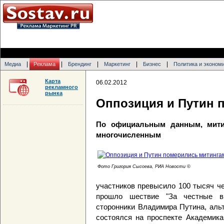
|
|
|
|
|
Медиа
Реклама
Брендинг
Маркетинг
Бизнес
Политика и эконом
Карта
06.02.2012
рекламного
рынка
Оппозиция и Путин 
По официальным данным, мити
многочисленным
Фото Григория Сысоева, РИА Новости ©
участников превысило 100 тысяч ч
прошло шествие "За честные в
сторонники Владимира Путина, аль
состоялся на проспекте Академик