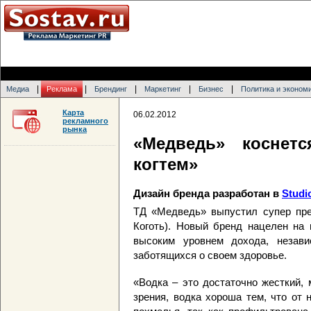
|
|
|
|
|
Медиа
Реклама
Брендинг
Маркетинг
Бизнес
Политика и эконом
Карта
06.02.2012
рекламного
рынка
«Медведь» коснет
когтем»
Дизайн бренда разработан в
Studi
ТД «Медведь» выпустил супер пре
Коготь). Новый бренд нацелен на 
высоким уровнем дохода, незав
заботящихся о своем здоровье.
«Водка – это достаточно жесткий,
зрения, водка хороша тем, что от 