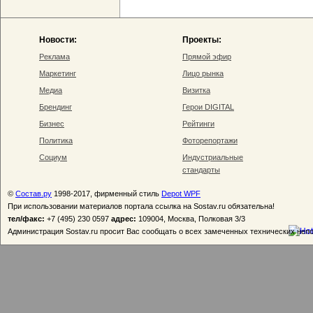
Новости:
Проекты:
Реклама
Прямой эфир
Маркетинг
Лицо рынка
Медиа
Визитка
Брендинг
Герои DIGITAL
Бизнес
Рейтинги
Политика
Фоторепортажи
Социум
Индустриальные
стандарты
©
Состав.ру
1998-2017, фирменный стиль
Depot WPF
При использовании материалов портала ссылка на Sostav.ru обязательна!
тел/факс:
+7 (495) 230 0597
адрес:
109004, Москва, Полковая 3/3
Администрация Sostav.ru просит Вас сообщать о всех замеченных технических неп