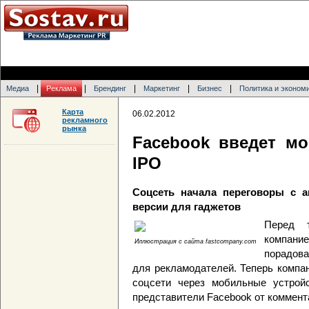
|
|
|
|
|
Медиа
Реклама
Брендинг
Маркетинг
Бизнес
Политика и эконом
Карта
06.02.2012
рекламного
рынка
Facebook введет м
IPO
Соцсеть начала переговоры с 
версии для гаджетов
Перед 
компани
Иллюстрация с сайта fastcompany.com
порадова
для рекламодателей. Теперь компа
соцсети через мобильные устрой
представители Facebook от коммент