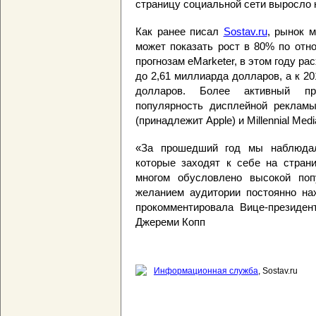
страницу социальной сети выросло 
Как ранее писал
Sostav.ru
, рынок 
может показать рост в 80% по отн
прогнозам eMarketer, в этом году р
до 2,61 миллиарда долларов, а к 2
долларов. Более активный пр
популярность дисплейной рекламы
(принадлежит Apple) и Millennial Medi
«За прошедший год мы наблюдал
которые заходят к себе на стран
многом обусловлено высокой по
желанием аудитории постоянно нах
прокомментировала Вице-президен
Джереми Копп
Информационная служба
, Sostav.ru