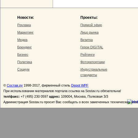
Новости:
Проекты:
Реклама
Прямой эфир
Маркетинг
Лицо рынка
Медиа
Визитка
Брендинг
Герои DIGITAL
Бизнес
Рейтинги
Политика
Фоторепортажи
Социум
Индустриальные
стандарты
©
Состав.ру
1998-2017, фирменный стиль
Depot WPF
При использовании материалов портала ссылка на Sostav.ru обязательна!
тел/факс:
+7 (495) 230 0597
адрес:
109004, Москва, Полковая 3/3
Администрация Sostav.ru просит Вас сообщать о всех замеченных технических неп