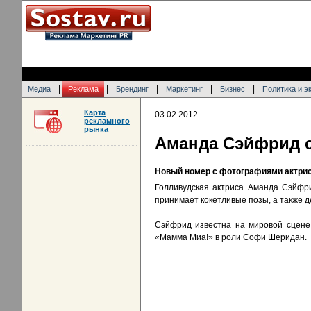
|
|
|
|
|
Медиа
Реклама
Брендинг
Маркетинг
Бизнес
Политика и э
Карта
03.02.2012
рекламного
рынка
Аманда Сэйфрид с
Новый номер с фотографиями актрис
Голливудская актриса Аманда Сэйфр
принимает кокетливые позы, а также д
Сэйфрид известна на мировой сцене 
«Мамма Миа!» в роли Софи Шеридан.