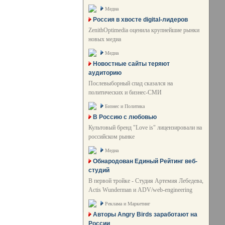
Медиа
Россия в хвосте digital-лидеров
ZenithOptimedia оценила крупнейшие рынки
новых медиа
Медиа
Новостные сайты теряют
аудиторию
Послевыборный спад сказался на
политических и бизнес-СМИ
Бизнес и Политика
В Россию с любовью
Культовый бренд "Love is" лицензировали на
российском рынке
Медиа
Обнародован Единый Рейтинг веб-
студий
В первой тройке - Студия Артемия Лебедева,
Actis Wunderman и ADV/web-engineering
Реклама и Маркетинг
Авторы Angry Birds заработают на
России