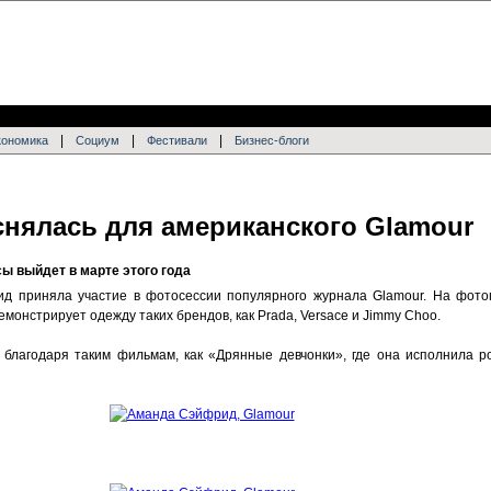
|
|
|
кономика
Социум
Фестивали
Бизнес-блоги
нялась для американского Glamour
ы выйдет в марте этого года
ид приняла участие в фотосессии популярного журнала Glamour. На фот
емонстрирует одежду таких брендов, как Prada, Versace и Jimmy Choo.
благодаря таким фильмам, как «Дрянные девчонки», где она исполнила р