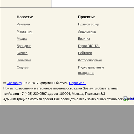
Новости:
Проекты:
Реклама
Прямой эфир
Маркетинг
Лицо рынка
Медиа
Визитка
Брендинг
Герои DIGITAL
Бизнес
Рейтинги
Политика
Фоторепортажи
Социум
Индустриальные
стандарты
©
Состав.ру
1998-2017, фирменный стиль
Depot WPF
При использовании материалов портала ссылка на Sostav.ru обязательна!
тел/факс:
+7 (495) 230 0597
адрес:
109004, Москва, Полковая 3/3
Администрация Sostav.ru просит Вас сообщать о всех замеченных технических неп