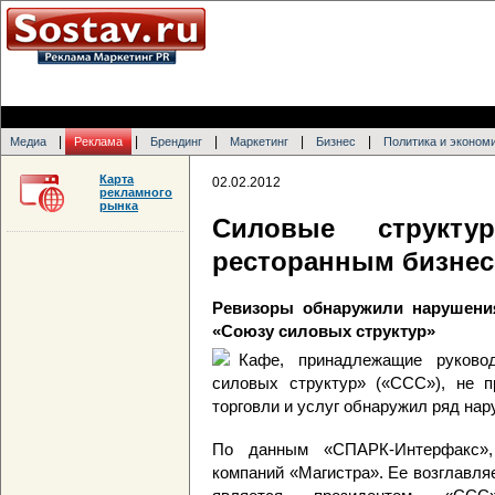
|
|
|
|
|
Медиа
Реклама
Брендинг
Маркетинг
Бизнес
Политика и эконом
Карта
02.02.2012
рекламного
рынка
Силовые структ
ресторанным бизне
Ревизоры обнаружили нарушени
«Союзу силовых структур»
Кафе, принадлежащие руково
силовых структур» («ССС»), не п
торговли и услуг обнаружил ряд на
По данным «СПАРК-Интерфакс»,
компаний «Магистра». Ее возглавля