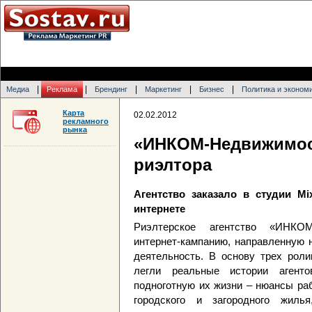
|
|
|
|
|
Медиа
Реклама
Брендинг
Маркетинг
Бизнес
Политика и эконом
Карта
02.02.2012
рекламного
рынка
«ИНКОМ-Недвижимост
риэлтора
Агентство заказало в студии Mi
интернете
Риэлтерское агентство «ИНКОМ
интернет-кампанию, направленную 
деятельность. В основу трех ролик
легли реальные истории агент
подноготную их жизни – нюансы ра
городского и загородного жиль