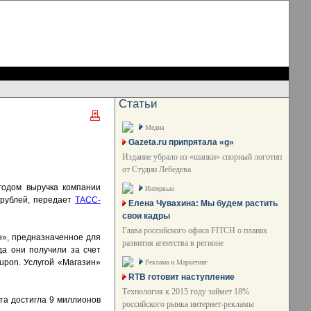
Статьи
Медиа
Gazeta.ru припрятала «g»
Издание убрало из «шапки» спорный логотип
от Студии Лебедева
годом выручка компании
Интервью
 рублей, передает
ТАСС-
Елена Чувахина: Мы будем растить
свои кадры
Глава российского офиса FITCH о планах
н», предназначенное для
развития агентства в регионе
да они получили за счет
upon. Услугой «Магазин»
Реклама и Маркетинг
RTB готовит наступление
Технология к 2015 году займет 18%
йта достигла 9 миллионов
российского рынка интернет-рекламы