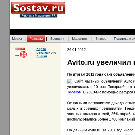
|
|
|
|
|
Медиа
Реклама
Брендинг
Маркетинг
Бизнес
Политика и э
Карта
26.01.2012
рекламного
рынка
Avito.ru увеличил
По итогам 2011 года сайт объявлени
Сайт частных объявлений Avito.
увеличилась в 10 раз. Товарооборот 
Телеком
. В 2010-м с помощью ресурса
Основными источниками дохода стали
малых и средних предприятий. Генди
частных пользователей, 25% заработ
воспользовались более 1700 компаний 
По данным Avito.ru, за 2011 год чис