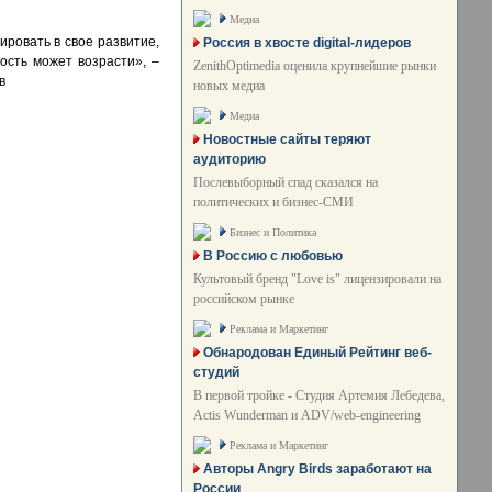
Медиа
ировать в свое развитие,
Россия в хвосте digital-лидеров
ость может возрасти», –
ZenithOptimedia оценила крупнейшие рынки
в
новых медиа
Медиа
Новостные сайты теряют
аудиторию
Послевыборный спад сказался на
политических и бизнес-СМИ
Бизнес и Политика
В Россию с любовью
Культовый бренд "Love is" лицензировали на
российском рынке
Реклама и Маркетинг
Обнародован Единый Рейтинг веб-
студий
В первой тройке - Студия Артемия Лебедева,
Actis Wunderman и ADV/web-engineering
Реклама и Маркетинг
Авторы Angry Birds заработают на
России