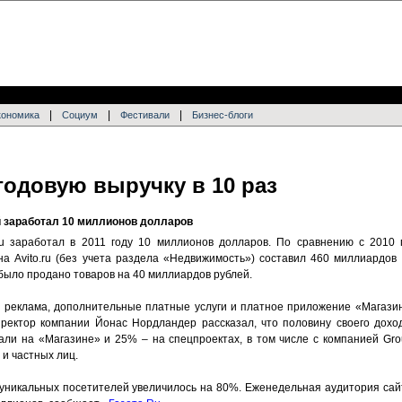
|
|
|
кономика
Социум
Фестивали
Бизнес-блоги
 годовую выручку в 10 раз
й заработал 10 миллионов долларов
ru заработал в 2011 году 10 миллионов долларов. По сравнению с 2010 
на Avito.ru (без учета раздела «Недвижимость») составил 460 миллиардов
 было продано товаров на 40 миллиардов рублей.
 реклама, дополнительные платные услуги и платное приложение «Магази
ректор компании Йонас Нордландер рассказал, что половину своего дохо
али на «Магазине» и 25% – на спецпроектах, в том числе с компанией Gro
и частных лиц.
ло уникальных посетителей увеличилось на 80%. Еженедельная аудитория са