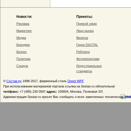
Новости:
Проекты:
Реклама
Прямой эфир
Маркетинг
Лицо рынка
Медиа
Визитка
Брендинг
Герои DIGITAL
Бизнес
Рейтинги
Политика
Фоторепортажи
Социум
Индустриальные
стандарты
©
Состав.ру
1998-2017, фирменный стиль
Depot WPF
При использовании материалов портала ссылка на Sostav.ru обязательна!
тел/факс:
+7 (495) 230 0597
адрес:
109004, Москва, Полковая 3/3
Администрация Sostav.ru просит Вас сообщать о всех замеченных технических неп