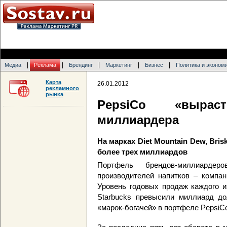
|
|
|
|
|
Медиа
Реклама
Брендинг
Маркетинг
Бизнес
Политика и эконом
Карта
26.01.2012
рекламного
рынка
PepsiCo «вырас
миллиардера
На марках Diet Mountain Dew, Bris
более трех миллиардов
Портфель брендов-миллиарде
производителей напитков – компан
Уровень годовых продаж каждого из
Starbucks превысили миллиард до
«марок-богачей» в портфеле PepsiCo