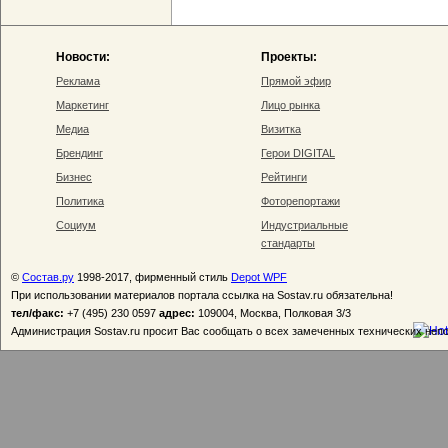
Новости:
Проекты:
Реклама
Прямой эфир
Маркетинг
Лицо рынка
Медиа
Визитка
Брендинг
Герои DIGITAL
Бизнес
Рейтинги
Политика
Фоторепортажи
Социум
Индустриальные
стандарты
©
Состав.ру
1998-2017, фирменный стиль
Depot WPF
При использовании материалов портала ссылка на Sostav.ru обязательна!
тел/факс:
+7 (495) 230 0597
адрес:
109004, Москва, Полковая 3/3
Администрация Sostav.ru просит Вас сообщать о всех замеченных технических неп