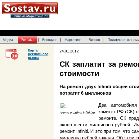
|
|
|
|
|
Медиа
Реклама
Брендинг
Маркетинг
Бизнес
Политика и эконом
Карта
24.01.2012
рекламного
рынка
СК заплатит за ремо
стоимости
На ремонт двух Infiniti общей с
потратит 6 миллионов
Два автомобиля 
комитет РФ (СК) о
Фото с сайта infiniti.ru
ремонте. СК пре
около шести миллионов рублей. Им
ремонт Infiniti. И это при том, что
миллиона рублей каждая. Об этом с