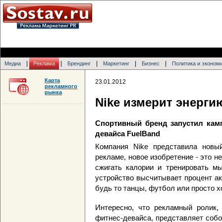
|
|
|
|
|
Медиа
Реклама
Брендинг
Маркетинг
Бизнес
Политика и эконом
Карта
23.01.2012
рекламного
рынка
Nike измерит энерги
Спортивный бренд запустил кам
девайса FuelBand
Компания Nike представила новый
рекламе, новое изобретение - это не
сжигать калории и тренировать м
устройство высчитывает процент акт
будь то танцы, футбол или просто х
Интересно, что рекламный ролик,
фитнес-девайса, представляет собо