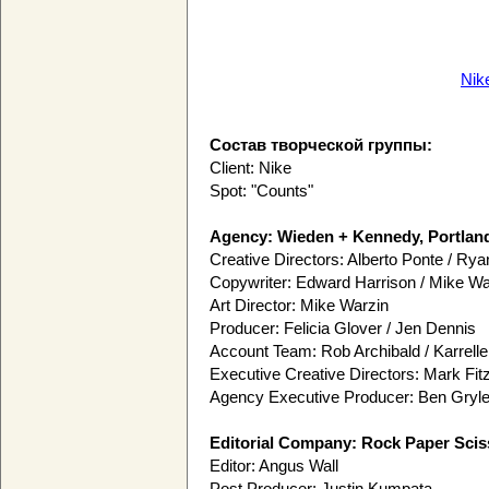
Nik
Состав творческой группы:
Client: Nike
Spot: "Counts"
Agency: Wieden + Kennedy, Portland
Creative Directors: Alberto Ponte / R
Copywriter: Edward Harrison / Mike Wa
Art Director: Mike Warzin
Producer: Felicia Glover / Jen Dennis
Account Team: Rob Archibald / Karrell
Executive Creative Directors: Mark Fit
Agency Executive Producer: Ben Gryl
Editorial Company: Rock Paper Scis
Editor: Angus Wall
Post Producer: Justin Kumpata