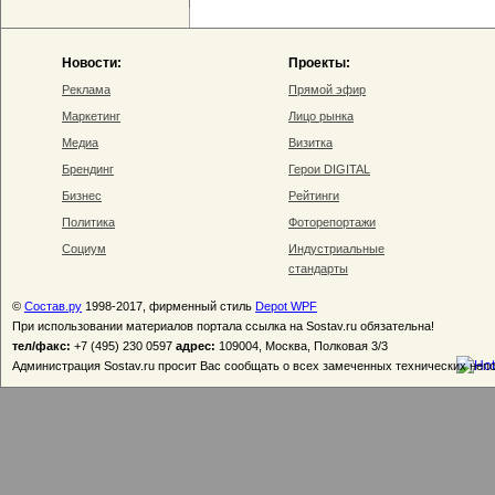
Новости:
Проекты:
Реклама
Прямой эфир
Маркетинг
Лицо рынка
Медиа
Визитка
Брендинг
Герои DIGITAL
Бизнес
Рейтинги
Политика
Фоторепортажи
Социум
Индустриальные
стандарты
©
Состав.ру
1998-2017, фирменный стиль
Depot WPF
При использовании материалов портала ссылка на Sostav.ru обязательна!
тел/факс:
+7 (495) 230 0597
адрес:
109004, Москва, Полковая 3/3
Администрация Sostav.ru просит Вас сообщать о всех замеченных технических неп