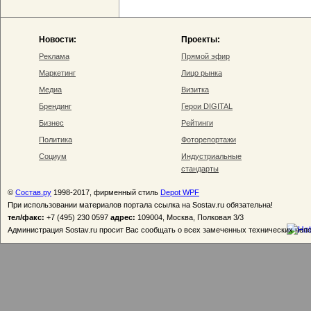
Новости:
Проекты:
Реклама
Прямой эфир
Маркетинг
Лицо рынка
Медиа
Визитка
Брендинг
Герои DIGITAL
Бизнес
Рейтинги
Политика
Фоторепортажи
Социум
Индустриальные
стандарты
©
Состав.ру
1998-2017, фирменный стиль
Depot WPF
При использовании материалов портала ссылка на Sostav.ru обязательна!
тел/факс:
+7 (495) 230 0597
адрес:
109004, Москва, Полковая 3/3
Администрация Sostav.ru просит Вас сообщать о всех замеченных технических неп