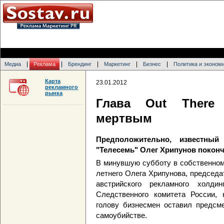
|
|
|
|
|
Медиа
Реклама
Брендинг
Маркетинг
Бизнес
Политика и эконом
Карта
23.01.2012
рекламного
рынка
Глава Out There 
мертвым
Предположительно, известный
"Телесемь" Олег Хрипунов поконч
В минувшую субботу в собственном
летнего Олега Хрипунова, председа
австрийского рекламного холд
Следственного комитета России,
голову бизнесмен оставил предсме
самоубийстве.