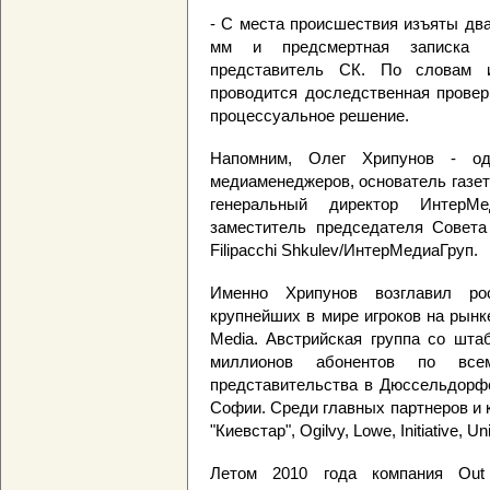
- С места происшествия изъяты два 
мм и предсмертная записка 
представитель СК. По словам и
проводится доследственная провер
процессуальное решение.
Напомним, Олег Хрипунов - од
медиаменеджеров, основатель газеты
генеральный директор ИнтерМед
заместитель председателя Совета 
Filipacchi Shkulev/ИнтерМедиаГруп.
Именно Хрипунов возглавил рос
крупнейших в мире игроков на рынк
Media. Австрийская группа со шта
миллионов абонентов по все
представительства в Дюссельдорфе
Софии. Среди главных партнеров и кл
"Киевстар", Ogilvy, Lowe, Initiative, 
Летом 2010 года компания Out