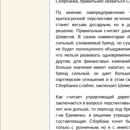
Сбербанка, правильнее назваться С
По мнению зампредправления 
краткосрочной перспективе исчезн
станет весьма досадным, но в до
решение. Правильным считает данн
Шеметов. В своем комментарии «В
сильный, узнаваемый бренд, но су
не будет полноценного объединения
что нельзя развивать одновременн
другом, для финансовых компани
больше значения имеют капитал, н
бренд сильный, он дает больше
партнерские отношения и в этом с
Сбербанка слабее, заключает Шеме
Как считает управляющий дирек
заключается в вопросе перспективы:
лет или дольше, то переход под бр
г-на Еременко, в решении упраздн
составляющая: Сбербанк хочет б
только с розничным, но и с инвес