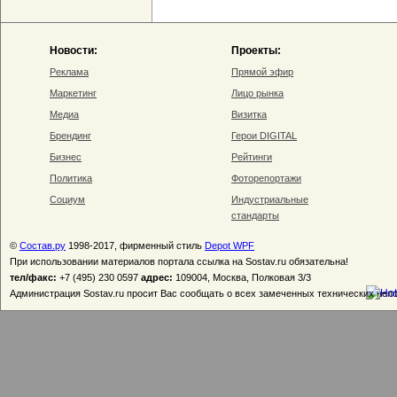
Новости:
Проекты:
Реклама
Прямой эфир
Маркетинг
Лицо рынка
Медиа
Визитка
Брендинг
Герои DIGITAL
Бизнес
Рейтинги
Политика
Фоторепортажи
Социум
Индустриальные
стандарты
©
Состав.ру
1998-2017, фирменный стиль
Depot WPF
При использовании материалов портала ссылка на Sostav.ru обязательна!
тел/факс:
+7 (495) 230 0597
адрес:
109004, Москва, Полковая 3/3
Администрация Sostav.ru просит Вас сообщать о всех замеченных технических неп