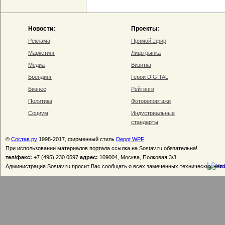
Новости:
Проекты:
Реклама
Прямой эфир
Маркетинг
Лицо рынка
Медиа
Визитка
Брендинг
Герои DIGITAL
Бизнес
Рейтинги
Политика
Фоторепортажи
Социум
Индустриальные
стандарты
©
Состав.ру
1998-2017, фирменный стиль
Depot WPF
При использовании материалов портала ссылка на Sostav.ru обязательна!
тел/факс:
+7 (495) 230 0597
адрес:
109004, Москва, Полковая 3/3
Администрация Sostav.ru просит Вас сообщать о всех замеченных технических неп