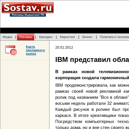
|
|
|
|
|
Медиа
Реклама
Брендинг
Маркетинг
Бизнес
Политика и эконом
Карта
20.01.2012
рекламного
рынка
IBM представил обл
В рамках новой телевизионно
корпорация создала гармоничный 
IBM продемонстрировала, как можн
рамках своей новой рекламной ка
ролик под названием "Все в облаке" 
восьми недель работали 32 анимато
Каждый рисунок в ролике был про
каркасе. В итоге креативщики пока
Посредством компьютерных техно
только дома, но и вне стен своего