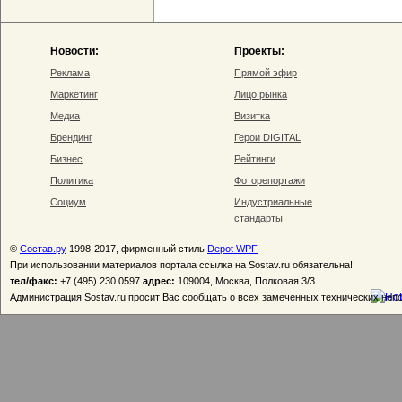
Новости:
Проекты:
Реклама
Прямой эфир
Маркетинг
Лицо рынка
Медиа
Визитка
Брендинг
Герои DIGITAL
Бизнес
Рейтинги
Политика
Фоторепортажи
Социум
Индустриальные
стандарты
©
Состав.ру
1998-2017, фирменный стиль
Depot WPF
При использовании материалов портала ссылка на Sostav.ru обязательна!
тел/факс:
+7 (495) 230 0597
адрес:
109004, Москва, Полковая 3/3
Администрация Sostav.ru просит Вас сообщать о всех замеченных технических неп