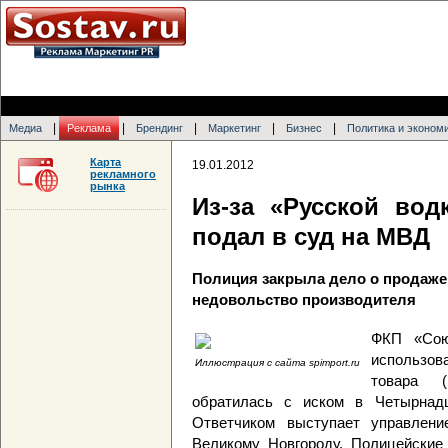
|
|
|
|
|
Медиа
Реклама
Брендинг
Маркетинг
Бизнес
Политика и эконом
Карта
19.01.2012
рекламного
рынка
Из-за «Русской во
подал в суд на МВД
Полиция закрыла дело о продаже
недовольство производителя
ФКП «Сою
использов
Иллюстрация с сайта spimport.ru
товара 
обратилась с иском в Четырнад
Ответчиком выступает управлен
Великому Новгороду. Полицейские 