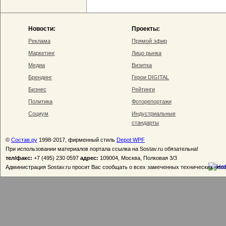
Новости:
Проекты:
Реклама
Прямой эфир
Маркетинг
Лицо рынка
Медиа
Визитка
Брендинг
Герои DIGITAL
Бизнес
Рейтинги
Политика
Фоторепортажи
Социум
Индустриальные
стандарты
©
Состав.ру
1998-2017, фирменный стиль
Depot WPF
При использовании материалов портала ссылка на Sostav.ru обязательна!
тел/факс:
+7 (495) 230 0597
адрес:
109004, Москва, Полковая 3/3
Администрация Sostav.ru просит Вас сообщать о всех замеченных технических неп