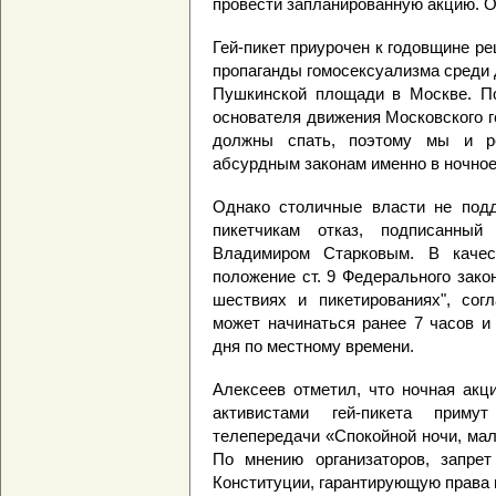
провести запланированную акцию. 
Гей-пикет приурочен к годовщине р
пропаганды гомосексуализма среди д
Пушкинской площади в Москве. По 
основателя движения Московского г
должны спать, поэтому мы и р
абсурдным законам именно в ночное
Однако столичные власти не под
пикетчикам отказ, подписанны
Владимиром Старковым. В качес
положение ст. 9 Федерального зако
шествиях и пикетированиях", сог
может начинаться ранее 7 часов и
дня по местному времени.
Алексеев отметил, что ночная акц
активистами гей-пикета приму
телепередачи «Спокойной ночи, ма
По мнению организаторов, запре
Конституции, гарантирующую права 