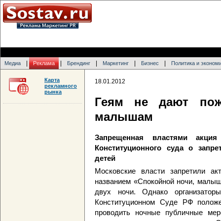
|
|
|
|
|
Медиа
Реклама
Брендинг
Маркетинг
Бизнес
Политика и эконом
Карта
18.01.2012
рекламного
рынка
Геям не дают пож
малышам
Запрещенная властями акция
Конституционного суда о запре
детей
Московские власти запретили акт
названием «Спокойной ночи, малыш
двух ночи. Однако организатор
Конституционном Суде РФ положе
проводить ночные публичные мер