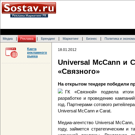
|
|
|
|
|
Медиа
Реклама
Брендинг
Маркетинг
Бизнес
Политика и эконом
Карта
18.01.2012
рекламного
рынка
Universal McСann и 
«Связного»
На открытом тендере победили п
ГК «Связной» подвела итоги
разработке и проведению кампаний
год. Партнерами сотового ритейлера
Universal McCann и Carat.
Медиа-агентство Universal McCann
году, займется стратегическим и 