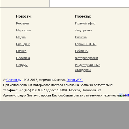
Новости:
Проекты:
Реклама
Прямой эфир
Маркетинг
Лицо рынка
Медиа
Визитка
Брендинг
Герои DIGITAL
Бизнес
Рейтинги
Политика
Фоторепортажи
Социум
Индустриальные
стандарты
©
Состав.ру
1998-2017, фирменный стиль
Depot WPF
При использовании материалов портала ссылка на Sostav.ru обязательна!
тел/факс:
+7 (495) 230 0597
адрес:
109004, Москва, Полковая 3/3
Администрация Sostav.ru просит Вас сообщать о всех замеченных технических неп