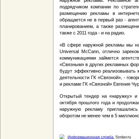
наружной рекламы. Рекламное аг
подрядчиком компании по стратег
размещению рекламы в интернете
обращается не в первый раз - аген
планированием, а также размещен
также с 2011 года - и на радио.
«В сфере наружной рекламы мы на
Universal McCann, отлично зареко
коммуникациями займется агентств
«Связным» в других рекламных фор
будут эффективно реализовывать 
деятельности ГК «Связной», - говор
и рекламе ГК «Связной» Евгения Чу
Открытый тендер на «наружку» и d
октября прошлого года и продолжа
наружную рекламу приглашались
оборотом не менее чем в 5 миллион
Информационная служба
, Sostav.ru