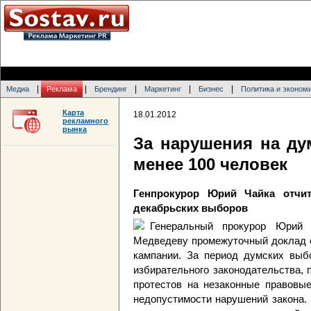
|
|
|
|
|
Медиа
Реклама
Брендинг
Маркетинг
Бизнес
Политика и эконом
Карта
18.01.2012
рекламного
рынка
За нарушения на ду
менее 100 человек
Генпрокурор Юрий Чайка отчи
декабрьских выборов
Генеральный прокурор Юрий 
Медведеву промежуточный доклад о
кампании. За период думских выб
избирательного законодательства, 
протестов на незаконные правовые
недопустимости нарушений закона.