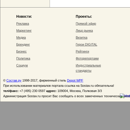
Новости:
Проекты:
Реклама
Прямой эфир
Маркетинг
Лицо рынка
Медиа
Визитка
Брендинг
Герои DIGITAL
Бизнес
Рейтинги
Политика
Фоторепортажи
Социум
Индустриальные
стандарты
©
Состав.ру
1998-2017, фирменный стиль
Depot WPF
При использовании материалов портала ссылка на Sostav.ru обязательна!
тел/факс:
+7 (495) 230 0597
адрес:
109004, Москва, Полковая 3/3
Администрация Sostav.ru просит Вас сообщать о всех замеченных технических неп