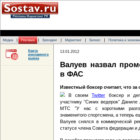
|
|
|
|
|
Медиа
Реклама
Брендинг
Маркетинг
Бизнес
Политика и эконом
Карта
13.01.2012
рекламного
рынка
Валуев назвал пром
в ФАС
Известный боксер считает, что за
В своем
Twitter
боксер и деп
участнику "Синих ведерок" Даниле
МТС "У нас с короткими разгов
знаменитого спортсмена, а теперь е
Валуев снялся в коммерческой рек
статусе члена Совета федерации и 