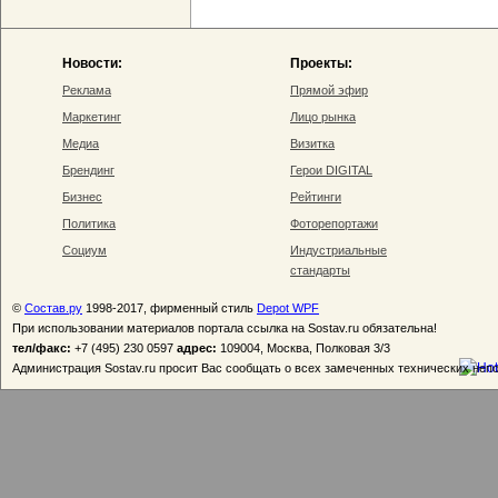
Новости:
Проекты:
Реклама
Прямой эфир
Маркетинг
Лицо рынка
Медиа
Визитка
Брендинг
Герои DIGITAL
Бизнес
Рейтинги
Политика
Фоторепортажи
Социум
Индустриальные
стандарты
©
Состав.ру
1998-2017, фирменный стиль
Depot WPF
При использовании материалов портала ссылка на Sostav.ru обязательна!
тел/факс:
+7 (495) 230 0597
адрес:
109004, Москва, Полковая 3/3
Администрация Sostav.ru просит Вас сообщать о всех замеченных технических неп