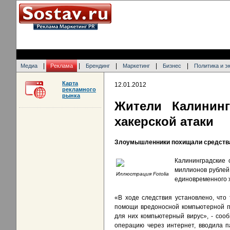
|
|
|
|
|
Медиа
Реклама
Брендинг
Маркетинг
Бизнес
Политика и э
Карта
12.01.2012
рекламного
рынка
Жители Калинин
хакерской атаки
Злоумышленники похищали средства
Калининградские 
миллионов рублей
Иллюстрация Fotolia
единовременного х
«В ходе следствия установлено, что
помощи вредоносной компьютерной п
для них компьютерный вирус», - сооб
операцию через интернет, вводила п