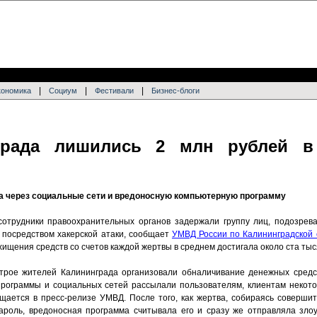
|
|
|
кономика
Социум
Фестивали
Бизнес-блоги
града лишились 2 млн рублей в 
 через социальные сети и вредоносную компьютерную программу
сотрудники правоохранительных органов задержали группу лиц, подозрев
 посредством хакерской атаки, сообщает
УМВД России по Калининградской 
ищения средств со счетов каждой жертвы в среднем достигала около ста тыс
 трое жителей Калининграда организовали обналичивание денежных средс
рограммы и социальных сетей рассылали пользователям, клиентам некото
щается в пресс-релизе УМВД. После того, как жертва, собираясь совершит
ароль, вредоносная программа считывала его и сразу же отправляла зло