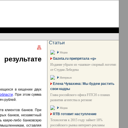
Статьи
Медиа
результате
Gazeta.ru припрятала «g»
Издание убрало из «шапки» спорный логотип
от Студии Лебедева
Интервью
Елена Чувахина: Мы будем растить
свои кадры
ающихся в хищении двух
области
. При этом сумма
Глава российского офиса FITCH о планах
яч рублей.
развития агентства в регионе
Медиа
тв клиентов банков. При
RTB готовит наступление
рых банков, незаметный
Технология к 2015 году займет 18%
ь какую-либо банковскую
российского рынка интернет-рекламы
умышленникам, оставляя