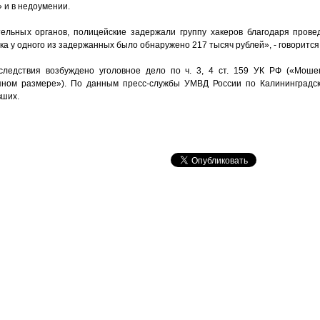
 и в недоумении.
ельных органов, полицейские задержали группу хакеров благодаря прове
а у одного из задержанных было обнаружено 217 тысяч рублей», - говорится 
едствия возбуждено уголовное дело по ч. 3, 4 ст. 159 УК РФ («Моше
упном размере»). По данным пресс-службы УМВД России по Калининградск
вших.