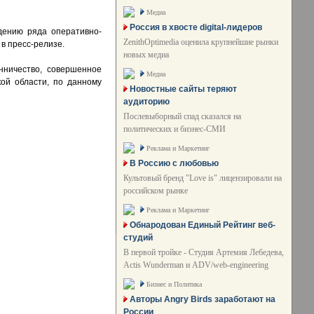
Медиа
Россия в хвосте digital-лидеров
дению ряда оперативно-
ZenithOptimedia оценила крупнейшие рынки
в пресс-релизе.
новых медиа
нничество, совершенное
Медиа
ой области, по данному
Новостные сайты теряют
аудиторию
Послевыборный спад сказался на
политических и бизнес-СМИ
Реклама и Маркетинг
В Россию с любовью
Культовый бренд "Love is" лицензировали на
российском рынке
Реклама и Маркетинг
Обнародован Единый Рейтинг веб-
студий
В первой тройке - Студия Артемия Лебедева,
Actis Wunderman и ADV/web-engineering
Бизнес и Политика
Авторы Angry Birds заработают на
России