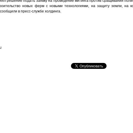
ринял решение подать заявку на проведение митинга против сращивания пол
роительство новых ферм с новыми технологиями, на защиту земли, на ко
 сообщили в пресс-службе холдинга.
u