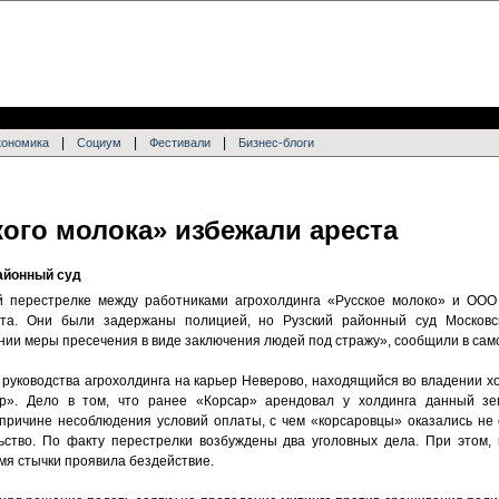
|
|
|
кономика
Социум
Фестивали
Бизнес-блоги
ого молока» избежали ареста
айонный суд
й перестрелке между работниками агрохолдинга «Русское молоко» и ООО
ста. Они были задержаны полицией, но Рузский районный суд Московс
нии меры пресечения в виде заключения людей под стражу», сообщили в само
и руководства агрохолдинга на карьер Неверово, находящийся во владении 
. Дело в том, что ранее «Корсар» арендовал у холдинга данный зем
 причине несоблюдения условий оплаты, с чем «корсаровцы» оказались не 
ство. По факту перестрелки возбуждены два уголовных дела. При этом, 
мя стычки проявила бездействие.