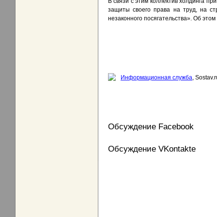
В связи с этим коллектив холдинга п
защиты своего права на труд, на ст
незаконного посягательства». Об этом
Информационная служба
, Sostav.r
Обсуждение Facebook
Обсуждение VKontakte