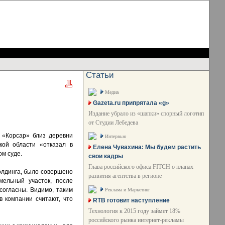
Статьи
Медиа
Gazeta.ru припрятала «g»
Издание убрало из «шапки» спорный логотип
от Студии Лебедева
 «Корсар» близ деревни
Интервью
кой области «отказал в
Елена Чувахина: Мы будем растить
м суде.
свои кадры
Глава российского офиса FITCH о планах
холдинга, было совершено
развития агентства в регионе
ельный участок, после
согласны. Видимо, таким
Реклама и Маркетинг
в компании считают, что
RTB готовит наступление
Технология к 2015 году займет 18%
российского рынка интернет-рекламы