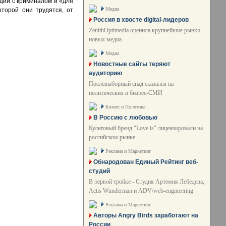
иции с криминалом и «для
Медиа
торой они трудятся, от
Россия в хвосте digital-лидеров
ZenithOptimedia оценила крупнейшие рынки
новых медиа
Медиа
Новостные сайты теряют
аудиторию
Послевыборный спад сказался на
политических и бизнес-СМИ
Бизнес и Политика
В Россию с любовью
Культовый бренд "Love is" лицензировали на
российском рынке
Реклама и Маркетинг
Обнародован Единый Рейтинг веб-
студий
В первой тройке - Студия Артемия Лебедева,
Actis Wunderman и ADV/web-engineering
Реклама и Маркетинг
Авторы Angry Birds заработают на
России