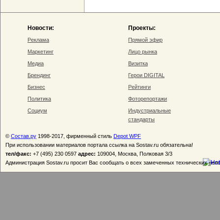
Новости:
Проекты:
Реклама
Прямой эфир
Маркетинг
Лицо рынка
Медиа
Визитка
Брендинг
Герои DIGITAL
Бизнес
Рейтинги
Политика
Фоторепортажи
Социум
Индустриальные
стандарты
©
Состав.ру
1998-2017, фирменный стиль
Depot WPF
При использовании материалов портала ссылка на Sostav.ru обязательна!
тел/факс:
+7 (495) 230 0597
адрес:
109004, Москва, Полковая 3/3
Администрация Sostav.ru просит Вас сообщать о всех замеченных технических неп