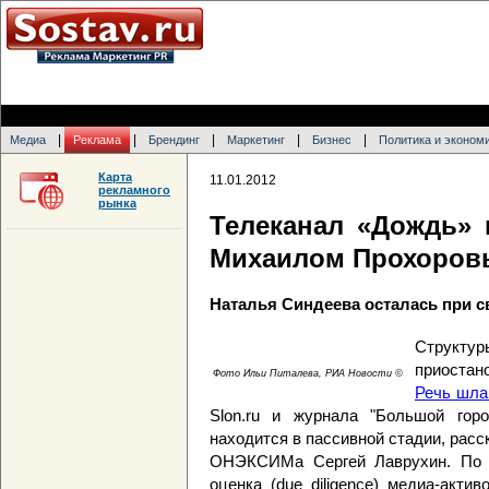
|
|
|
|
|
Медиа
Реклама
Брендинг
Маркетинг
Бизнес
Политика и эконом
Карта
11.01.2012
рекламного
рынка
Телеканал «Дождь» 
Михаилом Прохоро
Наталья Синдеева осталась при с
Структ
приостан
Фото Ильи Питалева, РИА Новости ©
Речь шла
Slon.ru и журнала "Большой гор
находится в пассивной стадии, рас
ОНЭКСИМа Сергей Лаврухин. По е
оценка (due diligence) медиа-акти