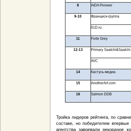
8
AIDA Pioneer
9
-1
0
Франциск-группа
01D.ru
11
Forte Grey
12
-
13
Primary Saatchi&Saatchi
AVC
14
Кастусь-медиа
15
AnotherArt.com
16
Salmon DDB
Тройка лидеров рейтинга, по сравн
составе, но победителем впервые 
агентства завоевали рекордное к