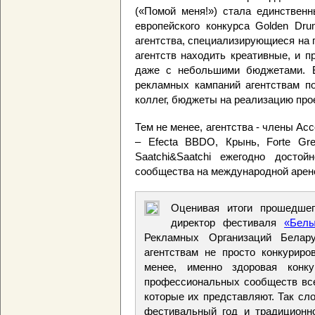
(«Помой меня!») стала единствен
европейского конкурса Golden Dru
агентства, специализирующиеся на 
агентств находить креативные, и 
даже с небольшими бюджетами. В
рекламных кампаний агентствам п
коллег, бюджеты на реализацию про
Тем не менее, агентства - члены А
– Efecta BBDO, Крынь, Forte Grey
Saatchi&Saatchi ежегодно достой
сообщества на международной арене
Оценивая итоги прошедшег
директор фестиваля
«Белы
Рекламных Организаций Белару
агентствам не просто конкуриро
менее, именно здоровая конк
профессиональных сообществ все
которые их представляют. Так сл
фестивальный год и традиционн