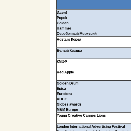
Идея!
Popok
Golden
Hammer
Серебряный Меркурий
Adstars Корея
Белый Квадрат
КМФР
Red Apple
Golden Drum
Epica
Eurobest
ADCE
Globes awards
M
&
M Europe
Young
Creative
Cannes
Lions
London International Advertising Festival