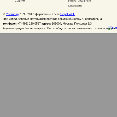
Социум
Индустриальные
стандарты
©
Состав.ру
1998-2017, фирменный стиль
Depot WPF
При использовании материалов портала ссылка на Sostav.ru обязательна!
тел/факс:
+7 (495) 230 0597
адрес:
109004, Москва, Полковая 3/3
Администрация Sostav.ru просит Вас сообщать о всех замеченных технических неп