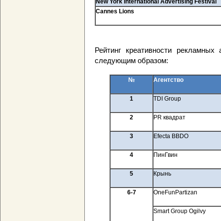
New York International Advertising Festival
Cannes Lions
Рейтинг креативности рекламных 
следующим образом:
№
Агентство
1
TDI Group
2
PR квадрат
3
Efecta BBDO
4
ПинГвин
5
Крынь
6
-
7
OneFunPartizan
Smart Group Ogilvy