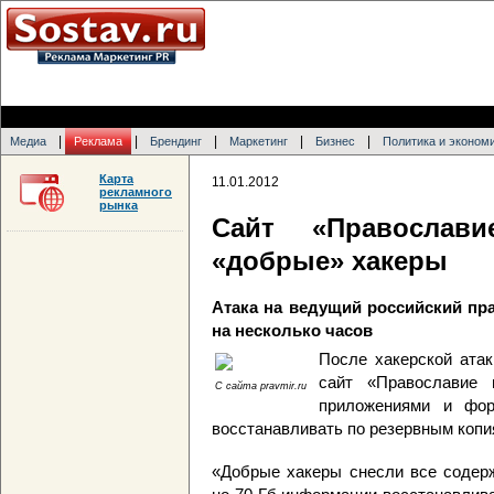
|
|
|
|
|
Медиа
Реклама
Брендинг
Маркетинг
Бизнес
Политика и эконом
Карта
11.01.2012
рекламного
рынка
Сайт «Православ
«добрые» хакеры
Атака на ведущий российский пр
на несколько часов
После хакерской ата
сайт «Православие
С сайта pravmir.ru
приложениями и фор
восстанавливать по резервным коп
«Добрые хакеры снесли все содерж