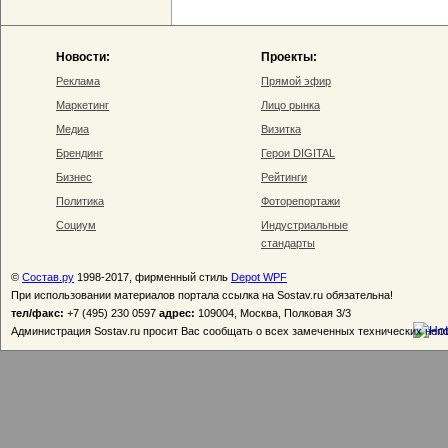
Новости:
Проекты:
Реклама
Прямой эфир
Маркетинг
Лицо рынка
Медиа
Визитка
Брендинг
Герои DIGITAL
Бизнес
Рейтинги
Политика
Фоторепортажи
Социум
Индустриальные
стандарты
©
Состав.ру
1998-2017, фирменный стиль
Depot WPF
При использовании материалов портала ссылка на Sostav.ru обязательна!
тел/факс:
+7 (495) 230 0597
адрес:
109004, Москва, Полковая 3/3
Администрация Sostav.ru просит Вас сообщать о всех замеченных технических неп