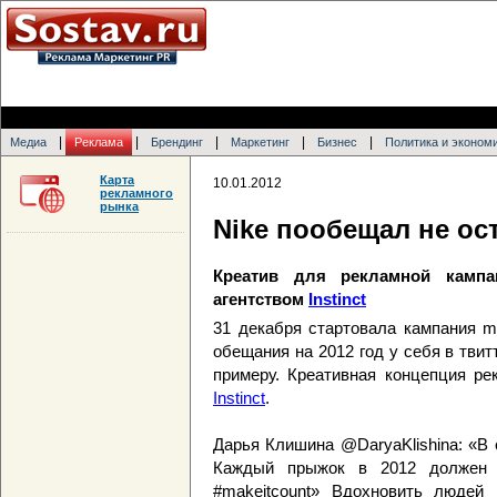
|
|
|
|
|
Медиа
Реклама
Брендинг
Маркетинг
Бизнес
Политика и эконом
Карта
10.01.2012
рекламного
рынка
Nike пообещал не ос
Креатив для рекламной кампа
агентством
Instinct
31 декабря стартовала кампания m
обещания на 2012 год у себя в твит
примеру. Креативная концепция ре
Instinct
.
Дарья Клишина @DaryaKlishina: «В 
Каждый прыжок в 2012 должен
#makeitcount» Вдохновить людей