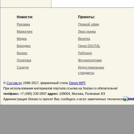
Новости:
Проекты:
Реклама
Прямой эфир
Маркетинг
Лицо рынка
Медиа
Визитка
Брендинг
Герои DIGITAL
Бизнес
Рейтинги
Политика
Фоторепортажи
Социум
Индустриальные
стандарты
©
Состав.ру
1998-2017, фирменный стиль
Depot WPF
При использовании материалов портала ссылка на Sostav.ru обязательна!
тел/факс:
+7 (495) 230 0597
адрес:
109004, Москва, Полковая 3/3
Администрация Sostav.ru просит Вас сообщать о всех замеченных технических неп