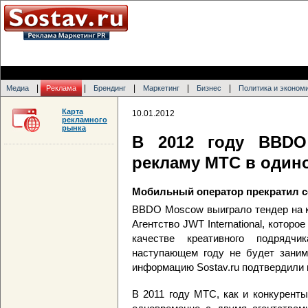
|
|
|
|
|
Медиа
Реклама
Брендинг
Маркетинг
Бизнес
Политика и эконом
Карта
10.01.2012
рекламного
рынка
В 2012 году BBDO
рекламу МТС в один
Мобильный оператор прекратил со
BBDO Moscow выиграло тендер на к
Агентство JWT International, котор
качестве креативного подряд
наступающем году не будет зани
информацию Sostav.ru подтвердили
В 2011 году МТС, как и конкурент