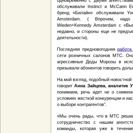
одновременно с двумя агентствами
обслуживали Instinct и McCann E
бренд «Билайн» обслуживали Yo
Amsterdam. ( Впрочем, надо 
Wieden+Kennedy Amsterdam с «В
недавно, и стороны еще не предъ
деятельности).
Последняя предновогодняя
работ
сети розничных салонов МТС. О
агрессивные Деды Морозы в испо
призывали абонентов говорить дол
На мой взгляд, подобный новостной 
говорит
Анна Зайцева, аналитик 
понимаем, речь идет не о снижени
условиях жесткой конкуренции и на
о выборе контрагентов".
«Мы очень рады, что в МТС решил
сотрудничество с нашим агентст
команды, которая уже в течени