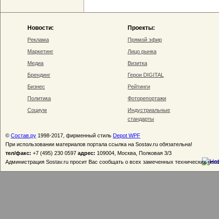
Новости:
Проекты:
Реклама
Прямой эфир
Маркетинг
Лицо рынка
Медиа
Визитка
Брендинг
Герои DIGITAL
Бизнес
Рейтинги
Политика
Фоторепортажи
Социум
Индустриальные
стандарты
©
Состав.ру
1998-2017, фирменный стиль
Depot WPF
При использовании материалов портала ссылка на Sostav.ru обязательна!
тел/факс:
+7 (495) 230 0597
адрес:
109004, Москва, Полковая 3/3
Администрация Sostav.ru просит Вас сообщать о всех замеченных технических неп