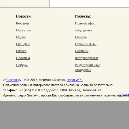
Новости:
Проекты:
Реклама
Прямой эфир
Маркетинг
Лицо рынка
Медиа
Визитка
Брендинг
Герои DIGITAL
Бизнес
Рейтинги
Политика
Фоторепортажи
Социум
Индустриальные
стандарты
©
Состав.ру
1998-2017, фирменный стиль
Depot WPF
При использовании материалов портала ссылка на Sostav.ru обязательна!
тел/факс:
+7 (495) 230 0597
адрес:
109004, Москва, Полковая 3/3
Администрация Sostav.ru просит Вас сообщать о всех замеченных технических неп