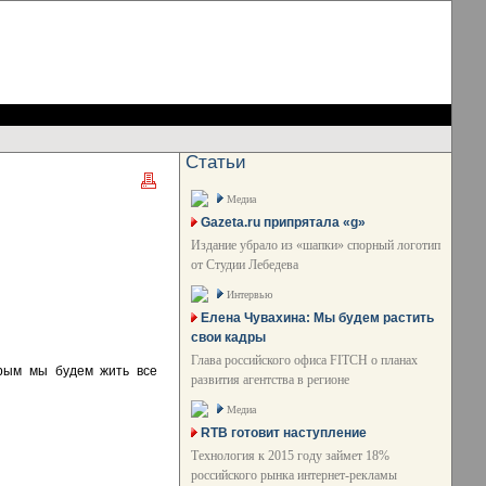
Статьи
Медиа
Gazeta.ru припрятала «g»
Издание убрало из «шапки» спорный логотип
от Студии Лебедева
Интервью
Елена Чувахина: Мы будем растить
свои кадры
Глава российского офиса FITCH о планах
орым мы будем жить все
развития агентства в регионе
Медиа
RTB готовит наступление
Технология к 2015 году займет 18%
российского рынка интернет-рекламы