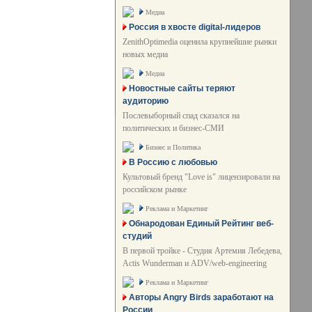
Медиа
Россия в хвосте digital-лидеров
ZenithOptimedia оценила крупнейшие рынки
новых медиа
Медиа
Новостные сайты теряют
аудиторию
Послевыборный спад сказался на
политических и бизнес-СМИ
Бизнес и Политика
В Россию с любовью
Культовый бренд "Love is" лицензировали на
российском рынке
Реклама и Маркетинг
Обнародован Единый Рейтинг веб-
студий
В первой тройке - Студия Артемия Лебедева,
Actis Wunderman и ADV/web-engineering
Реклама и Маркетинг
Авторы Angry Birds заработают на
России