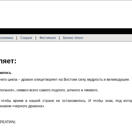
|
|
|
кономика
Социум
Фестивали
Бизнес-блоги
яет:
вилось
его цикла – дракон олицетворяет на Востоке силу, мудрость и великодушие.
ганое», символ всего самого подлого, алчного и лживого.
 чтобы время в нашей стране не остановилось. И чтобы знак, под кот
знаком «черного дракона».
 КРЕАТИN)