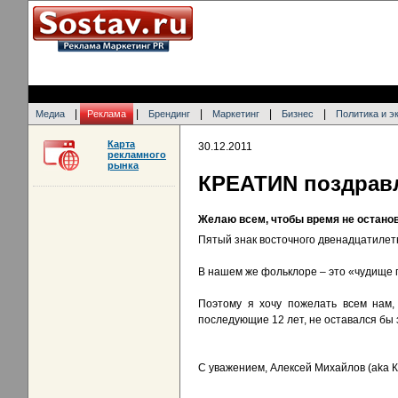
|
|
|
|
|
Медиа
Реклама
Брендинг
Маркетинг
Бизнес
Политика и э
Карта
30.12.2011
рекламного
рынка
КРЕАТИN поздравл
Желаю всем, чтобы время не остано
Пятый знак восточного двенадцатилетн
В нашем же фольклоре – это «чудище по
Поэтому я хочу пожелать всем нам,
последующие 12 лет, не оставался бы 
С уважением, Алексей Михайлов (aka