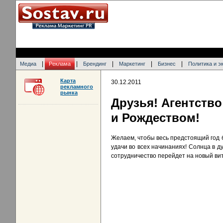
|
|
|
|
|
Медиа
Реклама
Брендинг
Маркетинг
Бизнес
Политика и э
Карта
30.12.2011
рекламного
рынка
Друзья! Агентство
и Рождеством!
Желаем, чтобы весь предстоящий год б
удачи во всех начинаниях! Солнца в д
сотрудничество перейдет на новый ви