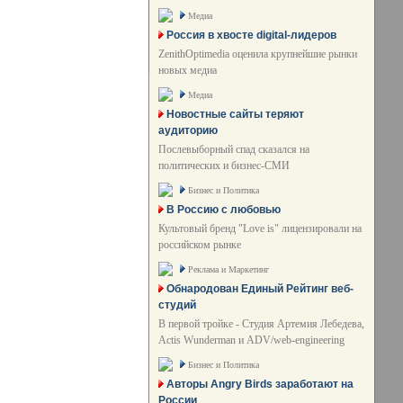
Медиа
Россия в хвосте digital-лидеров
ZenithOptimedia оценила крупнейшие рынки
новых медиа
Медиа
Новостные сайты теряют
аудиторию
Послевыборный спад сказался на
политических и бизнес-СМИ
Бизнес и Политика
В Россию с любовью
Культовый бренд "Love is" лицензировали на
российском рынке
Реклама и Маркетинг
Обнародован Единый Рейтинг веб-
студий
В первой тройке - Студия Артемия Лебедева,
Actis Wunderman и ADV/web-engineering
Бизнес и Политика
Авторы Angry Birds заработают на
России