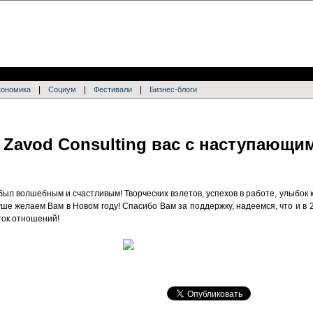
|
|
|
кономика
Социум
Фестивали
Бизнес-блоги
 Zavod Consulting вас с наступающи
ыл волшебным и счастливым! Творческих взлетов, успехов в работе, улыбок к
уше желаем Вам в Новом году! Cпасибо Вам за поддержку, надеемся, что и в
ток отношений!