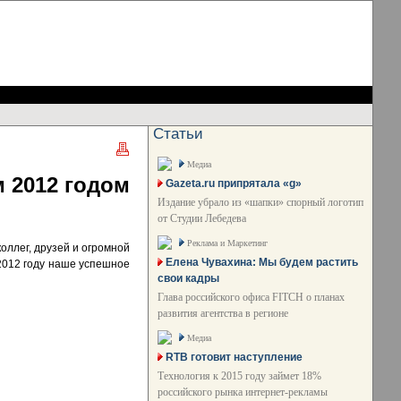
Статьи
Медиа
м 2012 годом
Gazeta.ru припрятала «g»
Издание убрало из «шапки» спорный логотип
от Студии Лебедева
Реклама и Маркетинг
оллег, друзей и огромной
Елена Чувахина: Мы будем растить
 2012 году наше успешное
свои кадры
Глава российского офиса FITCH о планах
развития агентства в регионе
Медиа
RTB готовит наступление
Технология к 2015 году займет 18%
российского рынка интернет-рекламы