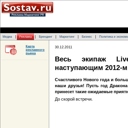
|
|
|
|
|
Медиа
Реклама
Брендинг
Маркетинг
Бизнес
Политика и эконом
Карта
30.12.2011
рекламного
рынка
Весь экипаж Liv
наступающим 2012-м 
Счастливого Нового года и боль
наши друзья! Пусть год Дракон
принесет такие ожидаемые прият
До скорой встречи.