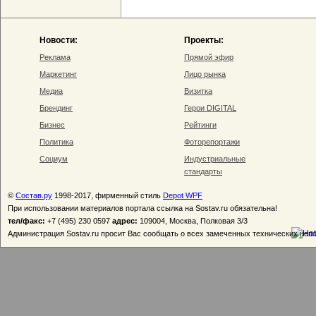
Новости:
Проекты:
Реклама
Прямой эфир
Маркетинг
Лицо рынка
Медиа
Визитка
Брендинг
Герои DIGITAL
Бизнес
Рейтинги
Политика
Фоторепортажи
Социум
Индустриальные
стандарты
©
Состав.ру
1998-2017, фирменный стиль
Depot WPF
При использовании материалов портала ссылка на Sostav.ru обязательна!
тел/факс:
+7 (495) 230 0597
адрес:
109004, Москва, Полковая 3/3
Администрация Sostav.ru просит Вас сообщать о всех замеченных технических неп