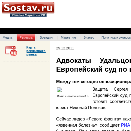
|
|
|
|
|
Медиа
Реклама
Брендинг
Маркетинг
Бизнес
Политика и эконом
Карта
29.12.2011
рекламного
рынка
Адвокаты Удальцо
Европейский суд по 
Между тем сегодня оппозиционера
Защита Сергея
Европейский суд 
Фото с сайта leftfront.ru
готовят соответ
юрист Николай Полозов.
Сейчас лидер «Левого фронта» нах
«язвенная болезнь», сообщает
РИА 