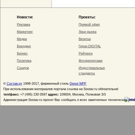
Новости:
Проекты:
Реклама
Прямой эфир
Маркетинг
Лицо рынка
Медиа
Визитка
Брендинг
Герои DIGITAL
Бизнес
Рейтинги
Политика
Фоторепортажи
Социум
Индустриальные
стандарты
©
Состав.ру
1998-2017, фирменный стиль
Depot WPF
При использовании материалов портала ссылка на Sostav.ru обязательна!
тел/факс:
+7 (495) 230 0597
адрес:
109004, Москва, Полковая 3/3
Администрация Sostav.ru просит Вас сообщать о всех замеченных технических неп