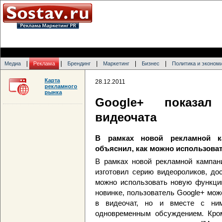
|
|
|
|
|
Медиа
Реклама
Брендинг
Маркетинг
Бизнес
Политика и эконом
Карта
28.12.2011
рекламного
рынка
Google+ показал
видеочата
В рамках новой рекламной к
объяснил, как можно использова
В рамках новой рекламной кампани
изготовил серию видеороликов, до
можно использовать новую функцию
новинке, пользователь Google+ мож
в видеочат, но и вместе с ни
одновременным обсуждением. Кром