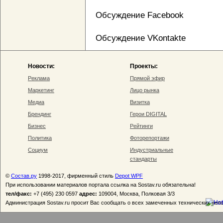
Обсуждение Facebook
Обсуждение VKontakte
Новости:
Проекты:
Реклама
Прямой эфир
Маркетинг
Лицо рынка
Медиа
Визитка
Брендинг
Герои DIGITAL
Бизнес
Рейтинги
Политика
Фоторепортажи
Социум
Индустриальные
стандарты
©
Состав.ру
1998-2017, фирменный стиль
Depot WPF
При использовании материалов портала ссылка на Sostav.ru обязательна!
тел/факс:
+7 (495) 230 0597
адрес:
109004, Москва, Полковая 3/3
Администрация Sostav.ru просит Вас сообщать о всех замеченных технических неп