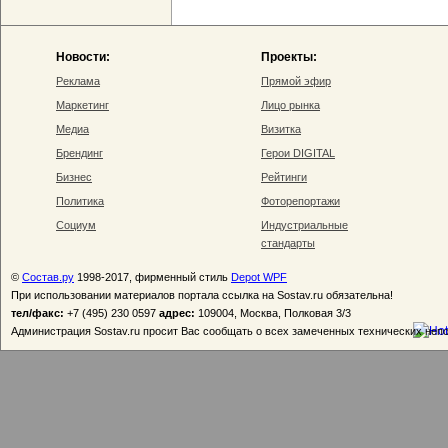
Новости:
Проекты:
Реклама
Прямой эфир
Маркетинг
Лицо рынка
Медиа
Визитка
Брендинг
Герои DIGITAL
Бизнес
Рейтинги
Политика
Фоторепортажи
Социум
Индустриальные
стандарты
©
Состав.ру
1998-2017, фирменный стиль
Depot WPF
При использовании материалов портала ссылка на Sostav.ru обязательна!
тел/факс:
+7 (495) 230 0597
адрес:
109004, Москва, Полковая 3/3
Администрация Sostav.ru просит Вас сообщать о всех замеченных технических неп