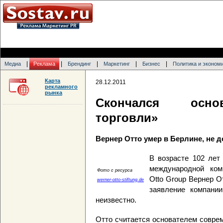
|
|
|
|
|
Медиа
Реклама
Брендинг
Маркетинг
Бизнес
Политика и эконом
Карта
28.12.2011
рекламного
рынка
Скончался осно
торговли»
Вернер Отто умер в Берлине, не д
В возрасте 102 лет
международной комп
Фото c ресурса
Otto Group Вернер 
werner-otto-stiftung.de
заявление компани
неизвестно.
Отто считается основателем совре