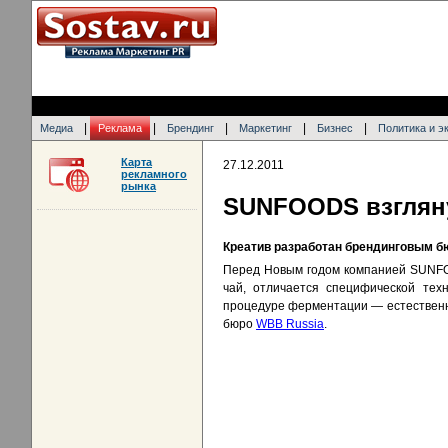
|
|
|
|
|
Медиа
Реклама
Брендинг
Маркетинг
Бизнес
Политика и э
Карта
27.12.2011
рекламного
рынка
SUNFOODS взгляну
Креатив разработан брендинговым 
Перед Новым годом компанией SUNFO
чай, отличается специфической тех
процедуре ферментации — естественно
бюро
WBB Russia
.