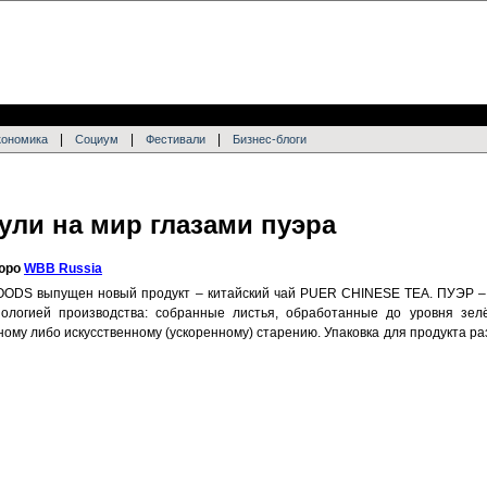
|
|
|
кономика
Социум
Фестивали
Бизнес-блоги
ли на мир глазами пуэра
бюро
WBB Russia
ODS выпущен новый продукт – китайский чай PUER CHINESE TEA. ПУЭР 
нологией производства: собранные листья, обработанные до уровня зелё
му либо искусственному (ускоренному) старению. Упаковка для продукта р