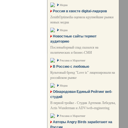
Медиа
Россия в хвосте digital-лидеров
ZenithOptimedia оценила крупнейшие рынки
новых медиа
Медиа
Новостные сайты теряют
аудиторию
Послевыборный спад сказался на
политических и бизнес-СМИ
Реклама и Маркетинг
В Россию с любовью
Культовый бренд "Love is" лицензировали на
российском рынке
Медиа
Обнародован Единый Рейтинг веб-
студий
В первой тройке - Студия Артемия Лебедева,
Actis Wunderman и ADV/web-engineering
Реклама и Маркетинг
Авторы Angry Birds заработают на
России