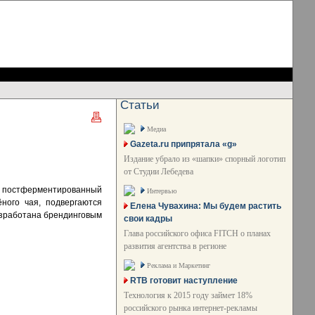
Статьи
Медиа
Gazeta.ru припрятала «g»
Издание убрало из «шапки» спорный логотип
от Студии Лебедева
– постферментированный
Интервью
ного чая, подвергаются
Елена Чувахина: Мы будем растить
азработана брендинговым
свои кадры
Глава российского офиса FITCH о планах
развития агентства в регионе
Реклама и Маркетинг
RTB готовит наступление
Технология к 2015 году займет 18%
российского рынка интернет-рекламы