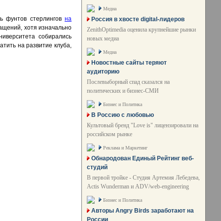
Медиа
мь фунтов стерлингов
на
Россия в хвосте digital-лидеров
ращений, хотя изначально
ZenithOptimedia оценила крупнейшие рынки
ниверситета собирались
новых медиа
тить на развитие клуба,
Медиа
Новостные сайты теряют
аудиторию
Послевыборный спад сказался на
политических и бизнес-СМИ
Бизнес и Политика
В Россию с любовью
Культовый бренд "Love is" лицензировали на
российском рынке
Реклама и Маркетинг
Обнародован Единый Рейтинг веб-
студий
В первой тройке - Студия Артемия Лебедева,
Actis Wunderman и ADV/web-engineering
Бизнес и Политика
Авторы Angry Birds заработают на
России