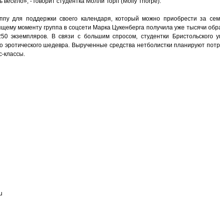
есело», - говорит студентка Молли Торп (Molly Thorpe).
уппу для поддержки своего календаря, который можно приобрести за се
оящему моменту группа в соцсети Марка Цукенберга получила уже тысячи об
50 экземпляров. В связи с большим спросом, студентки Бристольского у
о эротического шедевра. Вырученные средства нетболистки планируют потра
с-классы.
u