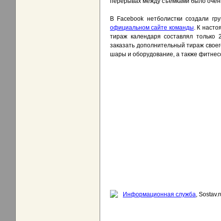
перерывах между съемками было очень в
В Facebook нетболистки создали гр
официальном сайте команды
. К наст
тираж календаря составлял только 2
заказать дополнительный тираж своег
шары и оборудование, а также фитнес
Информационная служба
, Sostav.r