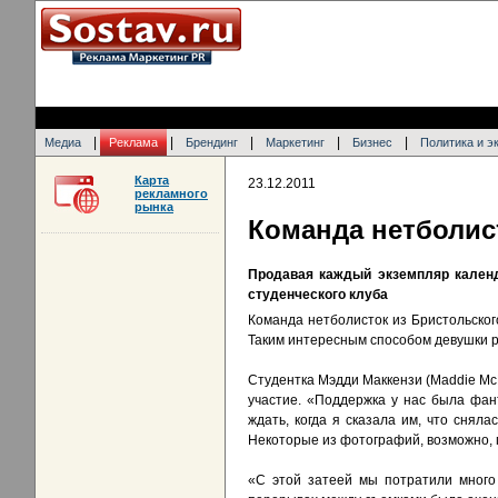
|
|
|
|
|
Медиа
Реклама
Брендинг
Маркетинг
Бизнес
Политика и э
Карта
23.12.2011
рекламного
рынка
Команда нетболис
Продавая каждый экземпляр календ
студенческого клуба
Команда нетболисток из Бристольского
Таким интересным способом девушки ре
Студентка Мэдди Маккензи (Maddie McK
участие. «Поддержка у нас была фан
ждать, когда я сказала им, что снял
Некоторые из фотографий, возможно, п
«С этой затеей мы потратили много 