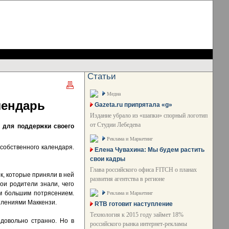
Статьи
Медиа
лендарь
Gazeta.ru припрятала «g»
Издание убрало из «шапки» спорный логотип
от Студии Лебедева
 для поддержки своего
Реклама и Маркетинг
 собственного календаря.
Елена Чувахина: Мы будем растить
свои кадры
Глава российского офиса FITCH о планах
к, которые приняли в ней
развития агентства в регионе
ои родители знали, чего
ком большим потрясением.
Реклама и Маркетинг
тлениями Маккензи.
RTB готовит наступление
Технология к 2015 году займет 18%
 довольно странно. Но в
российского рынка интернет-рекламы