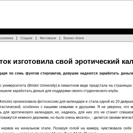
|
|
|
кономика
Социум
Фестивали
Бизнес-блоги
ток изготовила свой эротический ка
аря по семь фунтов стерлингов, девушки надеются заработать деньги
 университета (Bristol University) в пикантном виде предстала на страницах
шили заработать деньги для поддержки своего студенческого клуба.
enzie) организовала фотосессию для календаря и стала одной из 20 девуше
тастической, особенно с нашими семьями и друзьями. Я не уверена, что м
ась для эротического календаря, но, надеюсь, для них это не станет слиш
окажутся немного дерзкими, но было очень весело», - делится своими впеча
нервов на начальном этапе. Позируя голой на камеру, чувствовала себя