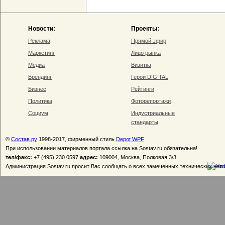
Новости:
Проекты:
Реклама
Прямой эфир
Маркетинг
Лицо рынка
Медиа
Визитка
Брендинг
Герои DIGITAL
Бизнес
Рейтинги
Политика
Фоторепортажи
Социум
Индустриальные
стандарты
©
Состав.ру
1998-2017, фирменный стиль
Depot WPF
При использовании материалов портала ссылка на Sostav.ru обязательна!
тел/факс:
+7 (495) 230 0597
адрес:
109004, Москва, Полковая 3/3
Администрация Sostav.ru просит Вас сообщать о всех замеченных технических неп