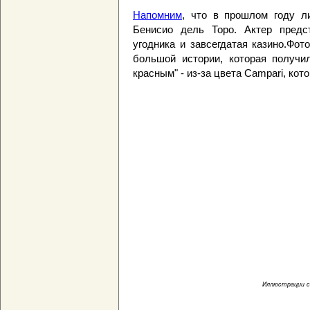
Напомним
, что в прошлом году л
Бенисио дель Торо. Актер предст
угодника и завсегдатая казино.Фо
большой истории, которая получил
красным" - из-за цвета Campari, ко
Иллюстрации с 