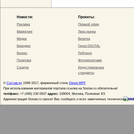
Новости:
Проекты:
Реклама
Прямой эфир
Маркетинг
Лицо рынка
Медиа
Визитка
Брендинг
Герои DIGITAL
Бизнес
Рейтинги
Политика
Фоторепортажи
Социум
Индустриальные
стандарты
©
Состав.ру
1998-2017, фирменный стиль
Depot WPF
При использовании материалов портала ссылка на Sostav.ru обязательна!
тел/факс:
+7 (495) 230 0597
адрес:
109004, Москва, Полковая 3/3
Администрация Sostav.ru просит Вас сообщать о всех замеченных технических неп