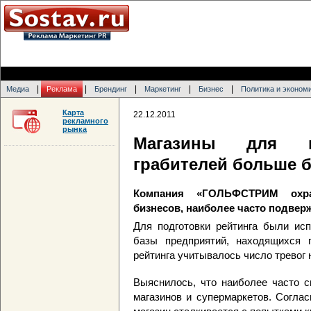
|
|
|
|
|
Медиа
Реклама
Брендинг
Маркетинг
Бизнес
Политика и эконом
Карта
22.12.2011
рекламного
рынка
Магазины для в
грабителей больше 
Компания «ГОЛЬФСТРИМ охра
бизнесов, наиболее часто подве
Для подготовки рейтинга были ис
базы предприятий, находящихся 
рейтинга учитывалось число тревог 
Выяснилось, что наиболее часто с
магазинов и супермаркетов. Согла