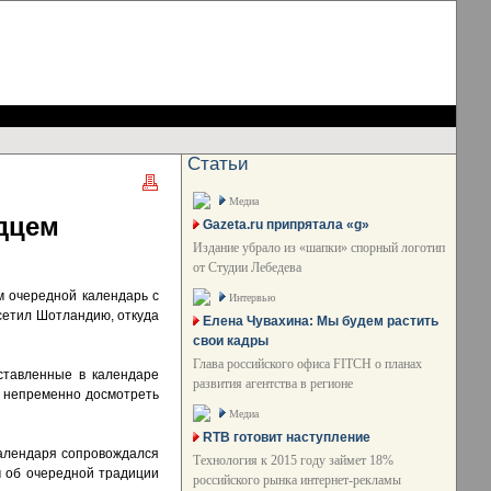
Статьи
Медиа
ндцем
Gazeta.ru припрятала «g»
Издание убрало из «шапки» спорный логотип
от Студии Лебедева
м очередной календарь с
Интервью
сетил Шотландию, откуда
Елена Чувахина: Мы будем растить
свои кадры
Глава российского офиса FITCH о планах
тавленные в календаре
развития агентства в регионе
я непременно досмотреть
Медиа
RTB готовит наступление
алендаря сопровождался
Технология к 2015 году займет 18%
м об очередной традиции
российского рынка интернет-рекламы