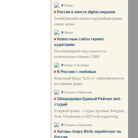
Медиа
Россия в хвосте digital-лидеров
ZenithOptimedia оценила крупнейшие рынки
новых медиа
Медиа
Новостные сайты теряют
аудиторию
Послевыборный спад сказался на
политических и бизнес-СМИ
Бизнес и Политика
В Россию с любовью
Культовый бренд "Love is" лицензировали на
российском рынке
Реклама и Маркетинг
Обнародован Единый Рейтинг веб-
студий
В первой тройке - Студия Артемия Лебедева,
Actis Wunderman и ADV/web-engineering
Реклама и Маркетинг
Авторы Angry Birds заработают на
России