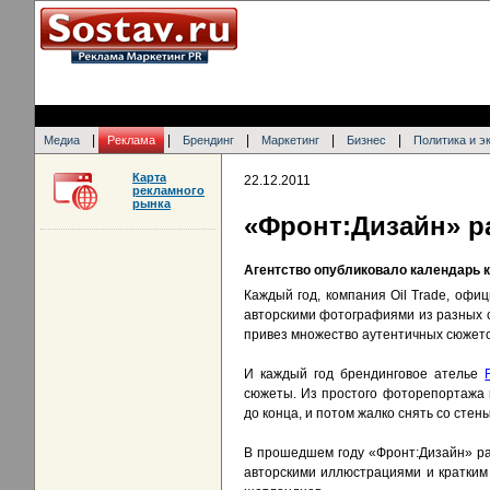
|
|
|
|
|
Медиа
Реклама
Брендинг
Маркетинг
Бизнес
Политика и э
Карта
22.12.2011
рекламного
рынка
«Фронт:Дизайн» ра
Агентство опубликовало календарь к
Каждый год, компания Oil Trade, оф
авторскими фотографиями из разных с
привез множество аутентичных сюжетов
И каждый год брендинговое ателье
сюжеты. Из простого фоторепортажа 
до конца, и потом жалко снять со стены
В прошедшем году «Фронт:Дизайн» ра
авторскими иллюстрациями и кратким