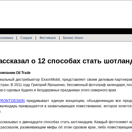
|
|
|
кономика
Социум
Фестивали
Бизнес-блоги
ссказал о 12 способах стать шотла
омпании Oil Trade
ициальный дистрибьютор ExxonMobil, представляет своим деловым партнера
тран. В 2011 году Григорий Ярошенко, бессменный фотограф календаря, по
 о суровых буднях и безудержных праздниках этого северного края.
FRONT:DESIGN
придумывает единую концепцию, объединяющую все предс
календарь превращается в захватывающее повествование, которое хочетс
.
ссказывал о двенадцати способах стать шотландцем. Каждый фотосюжет к
 рассказом, развеивающим мифы об этом суровом крае, либо повествующе