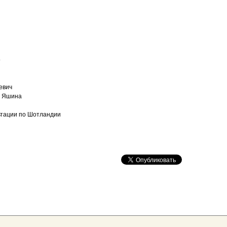
о
евич
я Яшина
ьтации по Шотландии