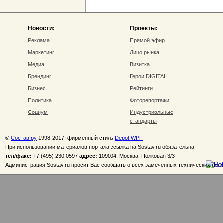
Новости:
Проекты:
Реклама
Прямой эфир
Маркетинг
Лицо рынка
Медиа
Визитка
Брендинг
Герои DIGITAL
Бизнес
Рейтинги
Политика
Фоторепортажи
Социум
Индустриальные
стандарты
©
Состав.ру
1998-2017, фирменный стиль
Depot WPF
При использовании материалов портала ссылка на Sostav.ru обязательна!
тел/факс:
+7 (495) 230 0597
адрес:
109004, Москва, Полковая 3/3
Администрация Sostav.ru просит Вас сообщать о всех замеченных технических неп