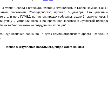
на улице Свободы встречали блогеры, журналисты и Борис Немцов. Санкц
ванный движением "Солидарность", прошел 5 декабря. Его участник
м столичного ГУМВД, на Чистых прудах собрались около 2 тысяч человек.
ыли улицу и устроили несанкционированное шествие к Лубянской площад
Яшин за "неповиновение сотрудникам полиции".
вой суд назначил обоим по 15 суток административного ареста. Тверской 
ы.
Первое выступление Навального, видео Олега Кашина