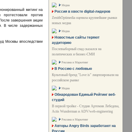
Медиа
ионированный митинг на
Россия в хвосте digital-лидеров
и протестовали против
ZenithOptimedia оценила крупнейшие рынки
 После завершения акции
новых медиа
и. В числе задержанных
Медиа
Новостные сайты теряют
суд Москвы впоследствии
аудиторию
Послевыборный спад сказался на
политических и бизнес-СМИ
Реклама и Маркетинг
В Россию с любовью
Культовый бренд "Love is" лицензировали на
российском рынке
Медиа
Обнародован Единый Рейтинг веб-
студий
В первой тройке - Студия Артемия Лебедева,
Actis Wunderman и ADV/web-engineering
Реклама и Маркетинг
Авторы Angry Birds заработают на
России