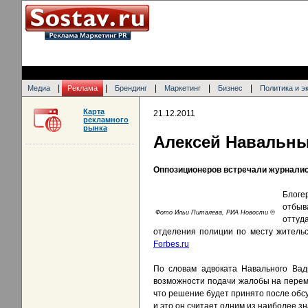
|
|
|
|
|
Медиа
Реклама
Брендинг
Маркетинг
Бизнес
Политика и э
Карта
21.12.2011
рекламного
рынка
Алексей Навальны
Оппозиционеров встречали журналис
Блоге
отбыв
Фото Ильи Питалева, РИА Новости ©
оттуд
отделения полиции по месту жительс
Forbes.ru
По словам адвоката Навального Вад
возможности подачи жалобы на переме
что решение будет принято после обсу
и это он считает одним из наиболее 