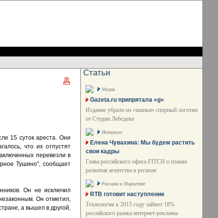
Статьи
Медиа
Gazeta.ru припрятала «g»
Издание убрало из «шапки» спорный логотип
от Студии Лебедева
Интервью
ле 15 суток ареста. Они
Елена Чувахина: Мы будем растить
алось, что их отпустят
свои кадры
заключенных перевезли в
Глава российского офиса FITCH о планах
рное Тушино", сообщает
развития агентства в регионе
Реклама и Маркетинг
нников. Он не исключил
RTB готовит наступление
незаконным. Он отметил,
Технология к 2015 году займет 18%
тране, а вышел в другой,
российского рынка интернет-рекламы